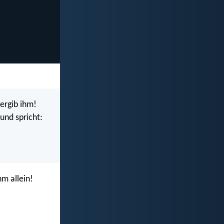
ergib ihm!
und spricht:
hm allein!