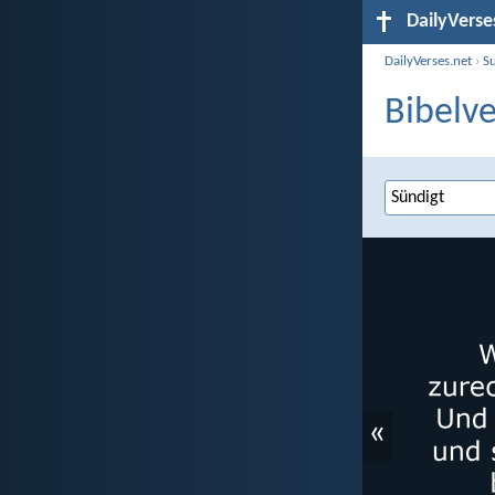
DailyVerse
DailyVerses.net
›
S
Bibelve
«