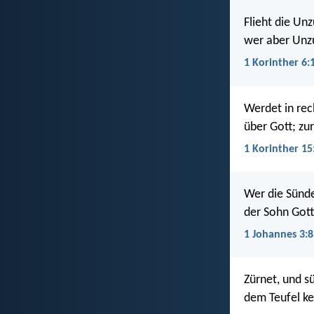
Flieht die Un
wer aber Unzu
1 Korinther 6:
Werdet in rec
über Gott; zu
1 Korinther 15
Wer die Sünde 
der Sohn Gott
1 Johannes 3:8
Zürnet, und s
dem Teufel k