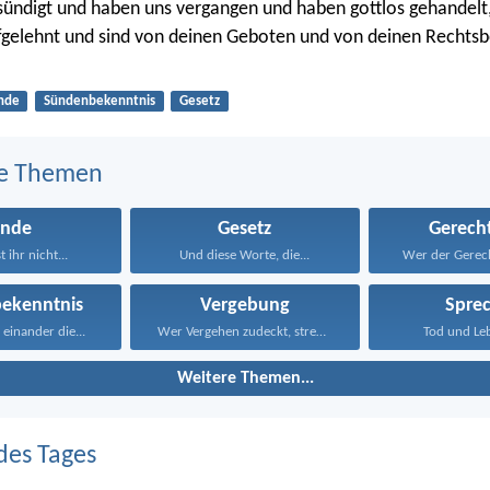
ündigt und haben uns vergangen und haben gottlos gehandelt,
fgelehnt und sind von deinen Geboten und von deinen Recht
nde
Sündenbekenntnis
Gesetz
e Themen
ünde
Gesetz
Gerecht
 ihr nicht...
Und diese Worte, die...
Wer der Gerecht
ekenntnis
Vergebung
Spre
einander die...
Wer Vergehen zudeckt, strebt...
Tod und Leb
Weitere Themen...
des Tages