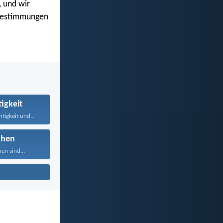
 und wir
sbestimmungen
igkeit
igkeit und...
chen
en sind...