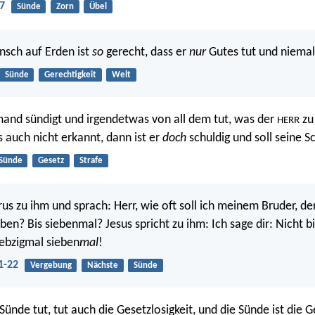
7
Sünde
Zorn
Übel
nsch auf Erden ist
so
gerecht, dass er
nur
Gutes tut und niemal
Sünde
Gerechtigkeit
Welt
and sündigt und irgendetwas von all dem tut, was der
zu
HERR
s auch nicht erkannt, dann ist er
doch
schuldig und soll seine S
Sünde
Gesetz
Strafe
rus zu ihm und sprach: Herr, wie oft soll ich meinem Bruder, d
ben? Bis siebenmal? Jesus spricht zu ihm: Ich sage dir: Nicht b
iebzigmal sieben
mal
!
1-22
Vergebung
Nächste
Sünde
 Sünde tut, tut auch die Gesetzlosigkeit, und die Sünde ist die G