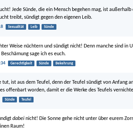
zucht! Jede Sünde, die ein Mensch begehen mag, ist außerhalb 
cht treibt, sündigt gegen den eigenen Leib.
18
Sexualität
Leib
Sünde
hter Weise nüchtern und sündigt nicht! Denn manche sind in 
r Beschämung sage ich es euch.
:34
Gerechtigkeit
Sünde
Bekehrung
tut, ist aus dem Teufel, denn der Teufel sündigt von Anfang an
es offenbart worden, damit er die Werke des Teufels vernichte
Sünde
Teufel
ündigt
dabei
nicht! Die Sonne gehe nicht unter über eurem Zor
einen Raum!