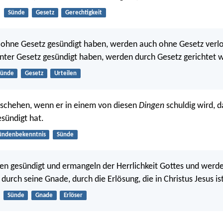
Sünde
Gesetz
Gerechtigkeit
 ohne Gesetz gesündigt haben, werden auch ohne Gesetz verl
unter Gesetz gesündigt haben, werden durch Gesetz gerichtet 
Sünde
Gesetz
Urteilen
eschehen, wenn er in einem von diesen
Dingen
schuldig wird, 
esündigt hat.
ündenbekenntnis
Sünde
en gesündigt und ermangeln der Herrlichkeit Gottes und wer
 durch seine Gnade, durch die Erlösung, die in Christus Jesus is
Sünde
Gnade
Erlöser