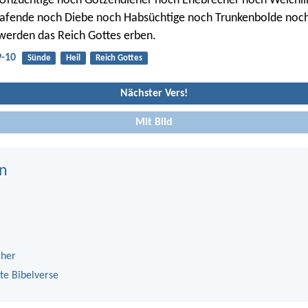
 Unzüchtige noch Götzendiener noch Ehebrecher noch Weichli
afende noch Diebe noch Habsüchtige noch Trunkenbolde noch
werden das Reich Gottes erben.
9-10
Sünde
Heil
Reich Gottes
Nächster Vers!
Mit Bild
n
cher
te Bibelverse