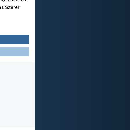
nge noch mit
 Lästerer