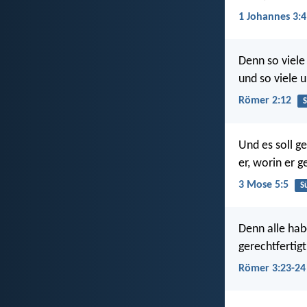
1 Johannes 3:4
Denn so viele
und so viele 
Römer 2:12
Und es soll g
er, worin er g
3 Mose 5:5
S
Denn alle hab
gerechtfertigt
Römer 3:23-24