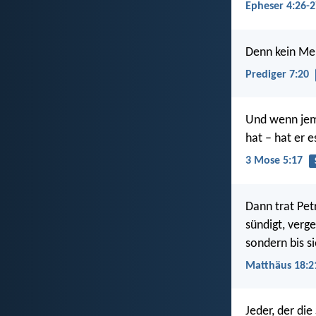
Epheser 4:26-2
Denn kein Me
Prediger 7:20
Und wenn jem
hat – hat er e
3 Mose 5:17
Dann trat Pet
sündigt, verge
sondern bis s
Matthäus 18:2
Jeder, der die