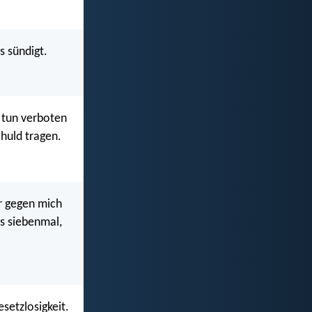
s sündigt.
 tun verboten
chuld tragen.
er gegen mich
is siebenmal,
esetzlosigkeit.