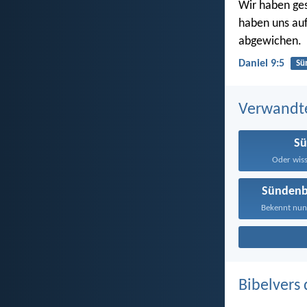
Wir haben ges
haben uns au
abgewichen.
Daniel 9:5
Sü
Verwandt
S
Oder wisst
Sündenb
Bekennt nun 
Bibelvers 