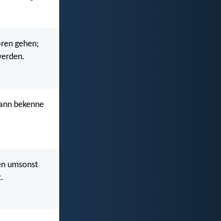
oren gehen;
werden.
dann bekenne
den umsonst
t.