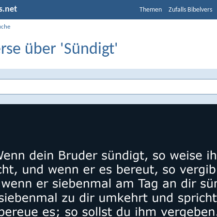
s.net
Themen
Zufalls Bibelvers
uche
rse über 'Sündigt'