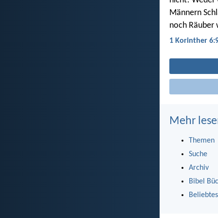
nicht! Weder
Männern Schl
noch Räuber 
1 Korinther 6:
Mehr lese
Themen
Suche
Archiv
Bibel Bü
Beliebtes