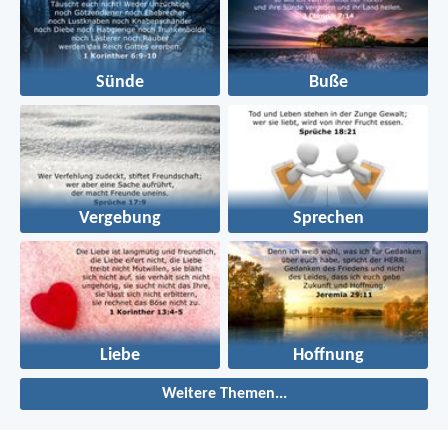
Sünde
Buße
Vergebung
Sprechen
Liebe
Hoffnung
Weitere Themen...