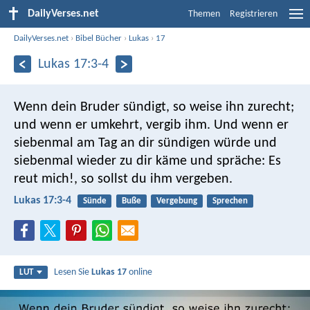
DailyVerses.net
Themen
Registrieren
DailyVerses.net
›
Bibel Bücher
›
Lukas
›
17
Lukas 17:3-4
Wenn dein Bruder sündigt, so weise ihn zurecht;
und wenn er umkehrt, vergib ihm. Und wenn er
siebenmal am Tag an dir sündigen würde und
siebenmal wieder zu dir käme und spräche: Es
reut mich!, so sollst du ihm vergeben.
Lukas 17:3-4
Sünde
Buße
Vergebung
Sprechen
Lesen Sie
Lukas 17
online
LUT