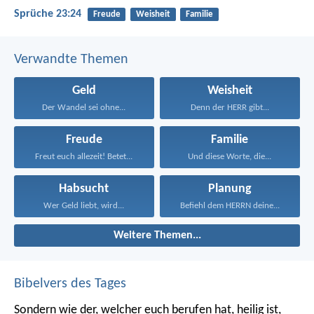
Sprüche 23:24
Freude
Weisheit
Familie
Verwandte Themen
Geld
Weisheit
Der Wandel sei ohne...
Denn der HERR gibt...
Freude
Familie
Freut euch allezeit! Betet...
Und diese Worte, die...
Habsucht
Planung
Wer Geld liebt, wird...
Befiehl dem HERRN deine...
Weitere Themen...
Bibelvers des Tages
Sondern wie der, welcher euch berufen hat, heilig ist,