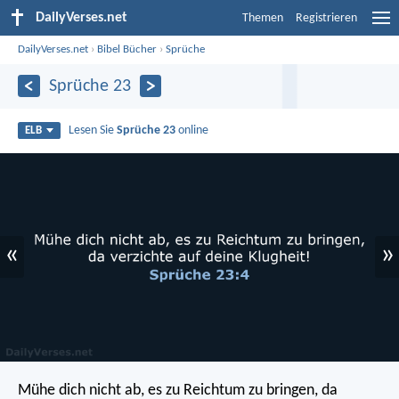
DailyVerses.net
Themen
Registrieren
DailyVerses.net
›
Bibel Bücher
›
Sprüche
Sprüche 23
Lesen Sie
Sprüche 23
online
ELB
«
»
Mühe dich nicht ab, es zu Reichtum zu bringen,
da