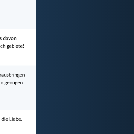
ts davon
uch gebiete!
inausbringen
an genügen
 die Liebe.