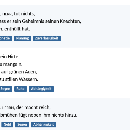
r,
, tut nichts,
HERR
dass er sein Geheimnis seinen Knechten,
, enthüllt hat.
phetie
Planung
Zuverlässigkeit
ein Hirte,
ts mangeln.
h auf grünen Auen,
zu stillen Wassern.
Segen
Ruhe
Abhängigkeit
s
, der macht reich,
HERRN
bmühen fügt neben ihm nichts hinzu.
Geld
Segen
Abhängigkeit