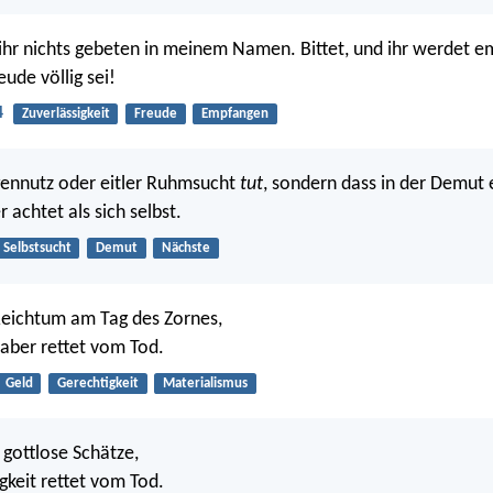
t ihr nichts gebeten in meinem Namen. Bittet, und ihr werdet 
ude völlig sei!
4
Zuverlässigkeit
Freude
Empfangen
gennutz oder eitler Ruhmsucht
tut
, sondern dass in der Demut 
 achtet als sich selbst.
Selbstsucht
Demut
Nächste
Reichtum am Tag des Zornes,
 aber rettet vom Tod.
Geld
Gerechtigkeit
Materialismus
 gottlose Schätze,
gkeit rettet vom Tod.