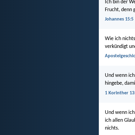
Ich bin der We
Frucht, denn g
Johannes 15:5
Wie ich nicht
verkündigt un
Apostelgeschic
Und wenn ich
hingebe, dami
1 Korinther 13
Und wenn ich 
ich allen Glau
nichts.