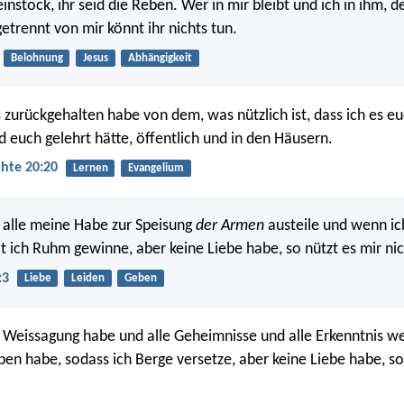
instock, ihr seid die Reben. Wer in mir bleibt und ich in ihm, de
etrennt von mir könnt ihr nichts tun.
Belohnung
Jesus
Abhängigkeit
s zurückgehalten habe von dem, was nützlich ist, dass ich es eu
d euch gelehrt hätte, öffentlich und in den Häusern.
hte 20:20
Lernen
Evangelium
 alle meine Habe zur Speisung
der Armen
austeile und wenn ic
t ich Ruhm gewinne, aber keine Liebe habe, so nützt es mir nic
:3
Liebe
Leiden
Geben
Weissagung habe und alle Geheimnisse und alle Erkenntnis w
ben habe, sodass ich Berge versetze, aber keine Liebe habe, so