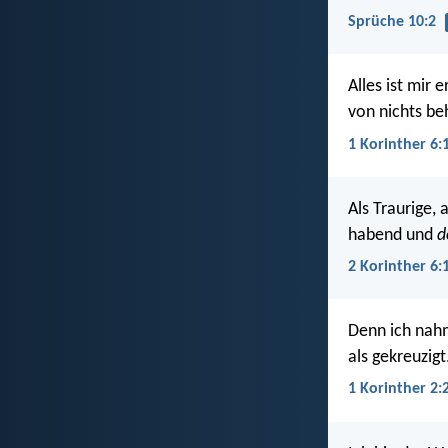
Sprüche 10:2
Alles ist mir e
von nichts be
1 Korinther 6:
Als Traurige, 
habend und
d
2 Korinther 6:
Denn ich nahm
als gekreuzigt
1 Korinther 2: