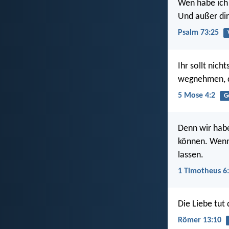
Wen habe ich
Und außer dir
Psalm 73:25
Ihr sollt nich
wegnehmen, d
5 Mose 4:2
G
Denn wir habe
können. Wenn
lassen.
1 Timotheus 6:
Die Liebe tut
Römer 13:10