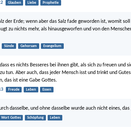
:2
Glauben
Liebe
Prophetie
Salz der Erde; wenn aber das Salz fade geworden ist, womit soll
ugt zu nichts mehr, als hinausgeworfen und von den Menschen
Sünde
Gehorsam
Evangelium
dass es nichts Besseres bei ihnen gibt, als sich zu freuen und s
zu tun. Aber auch, dass jeder Mensch isst und trinkt und Gutes 
 das ist eine Gabe Gottes.
13
Freude
Leben
Essen
urch dasselbe, und ohne dasselbe wurde auch nicht eines, das
Wort Gottes
Schöpfung
Leben