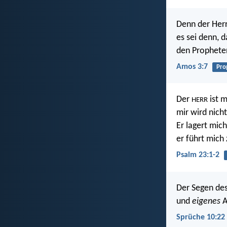
Denn der Her
es sei denn, 
den Propheten
Amos 3:7
Pro
Der
ist m
HERR
mir wird nich
Er lagert mic
er führt mich 
Psalm 23:1-2
Der Segen de
und
eigenes
A
Sprüche 10:22