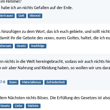
 im Himmel?
 habe ich an nichts Gefallen auf der Erde.
Vertrauen
Gott
Himmel
ts hinzufügen zu dem Wort, das ich euch gebiete, und sollt nich
amit ihr die Gebote des
, eures Gottes, haltet, die ich e
HERRN
ehorsam
Gesetz
Nachfolge
n nichts in die Welt hereingebracht, sodass wir auch nichts h
 wir aber Nahrung und Kleidung haben, so wollen wir uns dar
7-8
Essen
Materialismus
Zufriedenheit
 dem Nächsten nichts Böses. Die Erfüllung des Gesetzes ist also
Gesetz
Liebe
Nächste