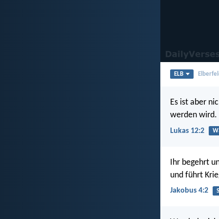
ELB
Elberfel
Es ist aber n
werden wird.
Lukas 12:2
Wa
Ihr begehrt un
und führt Krieg
Jakobus 4:2