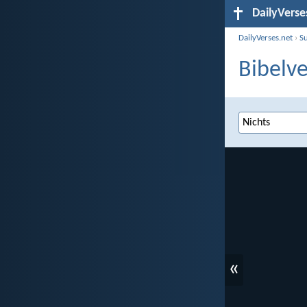
DailyVerse
DailyVerses.net
›
S
Bibelve
«