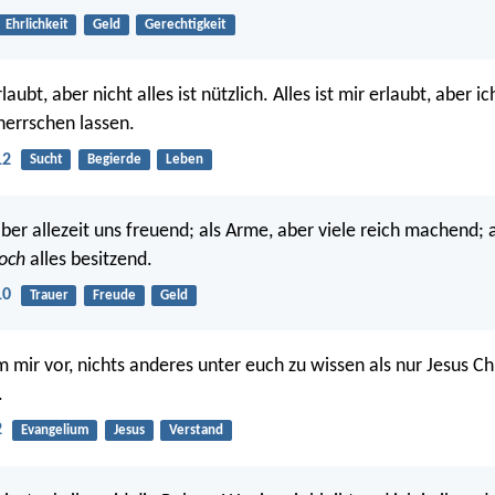
Ehrlichkeit
Geld
Gerechtigkeit
rlaubt, aber nicht alles ist nützlich. Alles ist mir erlaubt, aber i
herrschen lassen.
12
Sucht
Begierde
Leben
aber allezeit uns freuend; als Arme, aber viele reich machend; a
och
alles besitzend.
10
Trauer
Freude
Geld
 mir vor, nichts anderes unter euch zu wissen als nur Jesus Chr
.
2
Evangelium
Jesus
Verstand