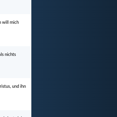
ch will mich
ls nichts
istus, und ihn