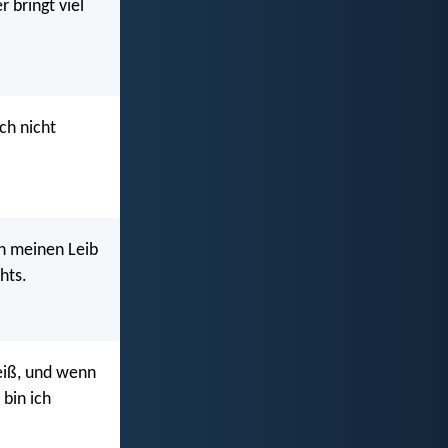
r bringt viel
ch nicht
h meinen Leib
hts.
eiß, und wenn
 bin ich