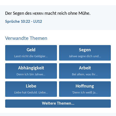
Der Segen des
macht reich ohne Mühe.
HERRN
Sprüche 10:22 - LU12
Verwandte Themen
Geld
Segen
Lasst nicht die Geldgier...
Jahwe segne dich und...
Abhängigkeit
Arbeit
Denn ich bin Jahwe...
Bei allem, was ihr...
Liebe
Hoffnung
Liebe hat Geduld. Liebe...
'Denn ich weiß ja...
Weitere Themen...