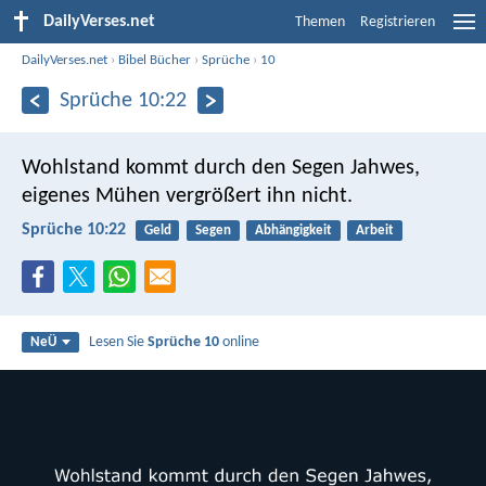
DailyVerses.net
Themen
Registrieren
DailyVerses.net
›
Bibel Bücher
›
Sprüche
›
10
Sprüche 10:22
Wohlstand kommt durch den Segen Jahwes,
eigenes Mühen vergrößert ihn nicht.
Sprüche 10:22
Geld
Segen
Abhängigkeit
Arbeit
Lesen Sie
Sprüche 10
online
NeÜ