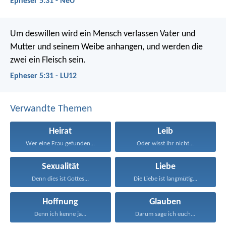
Epheser 5:31 - NeÜ
Um deswillen wird ein Mensch verlassen Vater und
Mutter und seinem Weibe anhangen, und werden die
zwei ein Fleisch sein.
Epheser 5:31 - LU12
Verwandte Themen
Heirat
Leib
Wer eine Frau gefunden...
Oder wisst ihr nicht...
Sexualität
Liebe
Denn dies ist Gottes...
Die Liebe ist langmütig...
Hoffnung
Glauben
Denn ich kenne ja...
Darum sage ich euch...