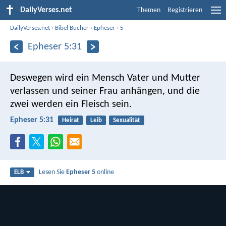
DailyVerses.net
Themen
Registrieren
DailyVerses.net
›
Bibel Bücher
›
Epheser
›
5
Epheser 5:31
Deswegen wird ein Mensch Vater und Mutter
verlassen und seiner Frau anhängen, und die
zwei werden ein Fleisch sein.
Epheser 5:31
Heirat
Leib
Sexualität
Lesen Sie
Epheser 5
online
ELB