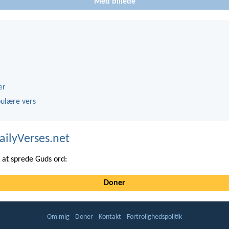
Med billede
er
ulære vers
ailyVerses.net
at sprede Guds ord:
Doner
Om mig
Doner
Kontakt
Fortrolighedspolitik