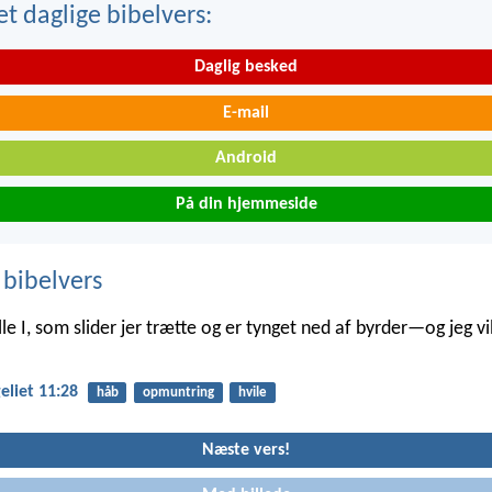
t daglige bibelvers:
Daglig besked
E-mail
Android
På din hjemmeside
 bibelvers
lle I, som slider jer trætte og er tynget ned af byrder—og jeg vil
liet 11:28
håb
opmuntring
hvile
Næste vers!