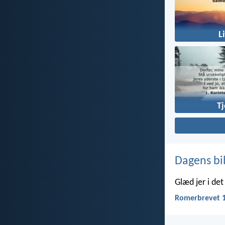
L
T
Dagens bi
Glæd jer i de
Romerbrevet 1