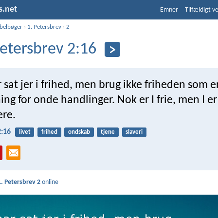
s.net
Emner
Tilfældigt v
ibelbøger
›
1. Petersbrev
›
2
Petersbrev 2:16
r sat jer i frihed, men brug ikke friheden som e
ng for onde handlinger. Nok er I frie, men I er
ere.
2:16
livet
frihed
ondskab
tjene
slaveri
1. Petersbrev 2
online