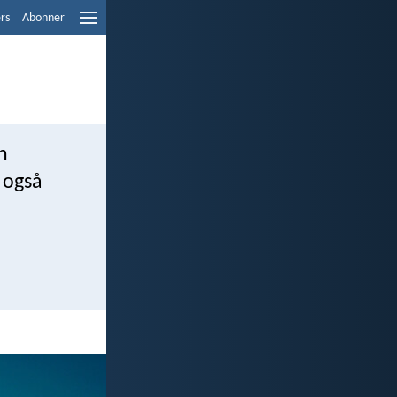
ers
Abonner
n
 også