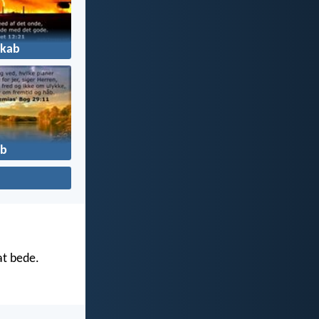
kab
b
at bede.