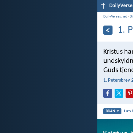
DailyVerse
DailyVerses.net
›
B
1. 
Kristus ha
undskyldni
Guds tjen
1. Petersbrev 
Læs
BDAN