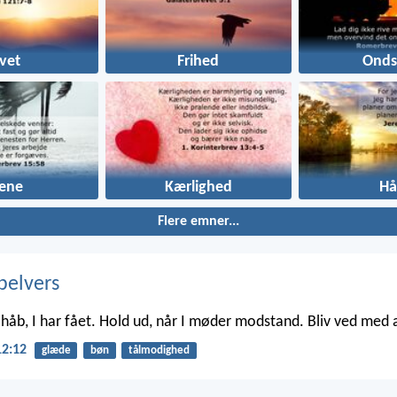
ivet
Frihed
Onds
jene
Kærlighed
Hå
Flere emner...
belvers
t håb, I har fået. Hold ud, når I møder modstand. Bliv ved med 
2:12
glæde
bøn
tålmodighed