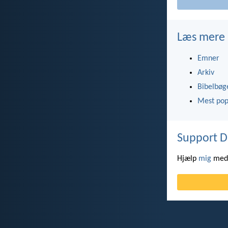
Læs mere
Emner
Arkiv
Bibelbøg
Mest pop
Support D
Hjælp
mig
med 