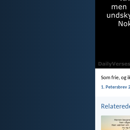
Som frie, og 
1. Petersbrev 
Relatered