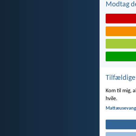
Modtag de
Tilfældige
Kom til mig, a
hvile.
Mattæusevange