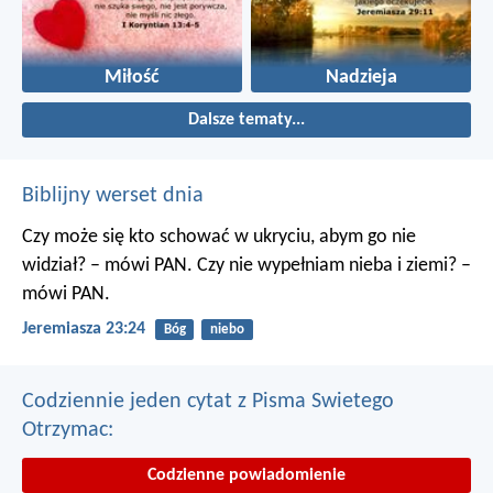
Miłość
Nadzieja
Dalsze tematy...
Biblijny werset dnia
Czy może się kto schować w ukryciu, abym go nie
widział? – mówi PAN. Czy nie wypełniam nieba i ziemi? –
mówi PAN.
Jeremiasza 23:24
Bóg
niebo
Codziennie jeden cytat z Pisma Swietego
Otrzymac:
Codzienne powiadomienie