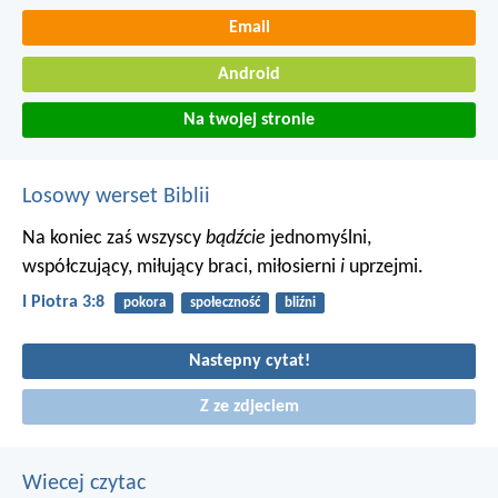
Email
Android
Na twojej stronie
Losowy werset Biblii
Na koniec zaś wszyscy
bądźcie
jednomyślni,
współczujący, miłujący braci, miłosierni
i
uprzejmi.
I Piotra 3:8
pokora
społeczność
bliźni
Nastepny cytat!
Z ze zdjeciem
Wiecej czytac