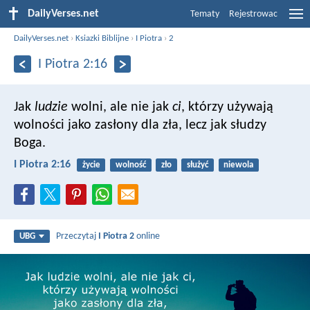
DailyVerses.net
Tematy
Rejestrowac
DailyVerses.net
›
Ksiazki Biblijne
›
I Piotra
›
2
I Piotra 2:16
Jak
ludzie
wolni, ale nie jak
ci
, którzy używają
wolności jako zasłony dla zła, lecz jak słudzy
Boga.
I Piotra 2:16
życie
wolność
zło
służyć
niewola
Przeczytaj
I Piotra 2
online
UBG