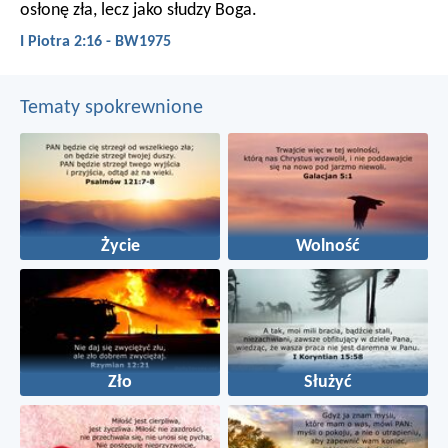
osłonę zła, lecz jako słudzy Boga.
I Piotra 2:16 - BW1975
Tematy spokrewnione
Życie
Wolność
Zło
Służyć