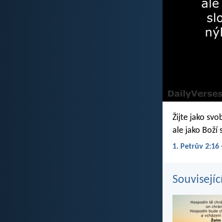
Žijte jako svo
ale jako Boží 
1. Petrův 2:16 
Souvisejíc