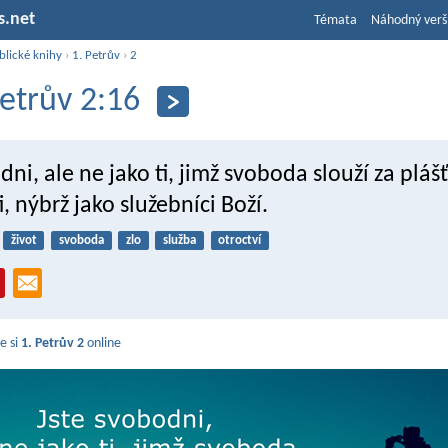
s.net
Témata
Náhodný verš
blické knihy
›
1. Petrův
›
2
Petrův 2:16
dni, ale ne jako ti, jimž svoboda slouží za plášť
, nýbrž jako služebníci Boží.
život
svoboda
zlo
služba
otroctví
e si
1. Petrův 2
online