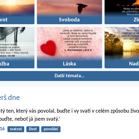
ivot
Svoboda
Zl
užba
Láska
Nad
Další témata…
erš dne
atý ten, který vás povolal, buďte i vy svatí v celém způsobu živo
buďte, neboť já jsem svatý.‘
-16
svatost
život
povolání