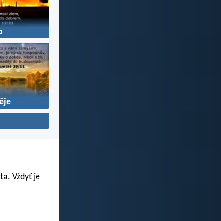
o
ěje
ta. Vždyť je