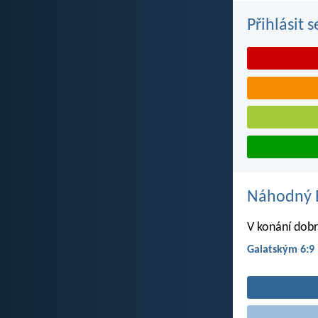
Přihlásit 
Náhodný B
V konání dob
Galatským 6:9