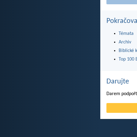
Pokračova
Témata
Archiv
Biblické 
Top 100 B
Darujte
Darem podpořte