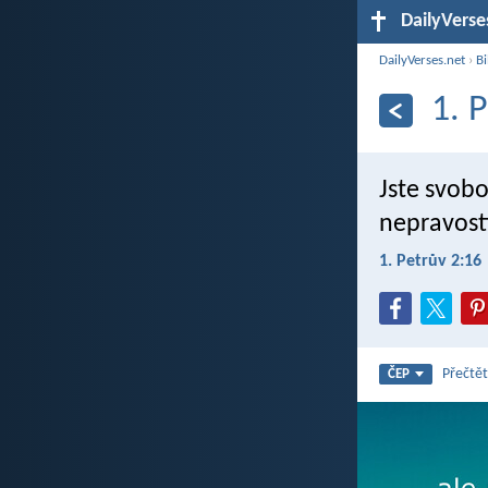
DailyVerse
DailyVerses.net
›
Bi
1. 
Jste svobo
nepravosti
1. Petrův 2:16
Přečtět
ČEP