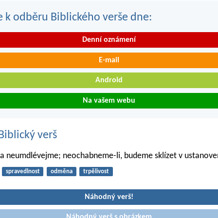
se k odběru Biblického verše dne:
Denní oznámení
E-mail
Android
Na vašem webu
iblický verš
ra neumdlévejme; neochabneme-li, budeme sklízet v ustanove
spravedlnost
odměna
trpělivost
Náhodný verš!
Náhodný verš s obrázkem