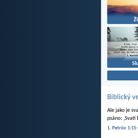
Ž
Sl
Biblický v
Ale jako je sv
psáno: ‚Svatí 
1. Petrův 1:15