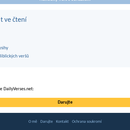
t ve čtení
knihy
iblických veršů
 DailyVerses.net:
Darujte
O mě
Darujte
Kontakt
Ochrana soukromí