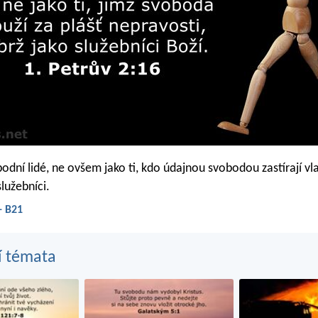
bodní lidé, ne ovšem jako ti, kdo údajnou svobodou zastírají vl
služebníci.
- B21
í témata