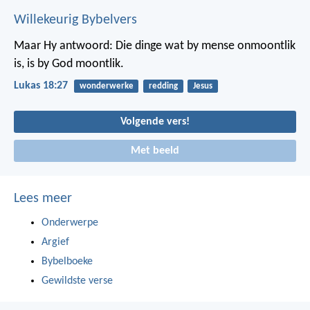
Willekeurig Bybelvers
Maar Hy antwoord: Die dinge wat by mense onmoontlik
is, is by God moontlik.
Lukas 18:27
wonderwerke
redding
Jesus
Volgende vers!
Met beeld
Lees meer
Onderwerpe
Argief
Bybelboeke
Gewildste verse