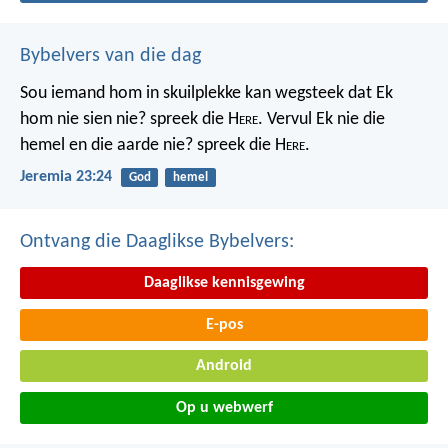
Bybelvers van die dag
Sou iemand hom in skuilplekke kan wegsteek dat Ek
hom nie sien nie? spreek die H
ere
. Vervul Ek nie die
hemel en die aarde nie? spreek die H
ere
.
Jeremia 23:24
God
hemel
Ontvang die Daaglikse Bybelvers:
Daaglikse kennisgewing
E-pos
Android
Op u webwerf