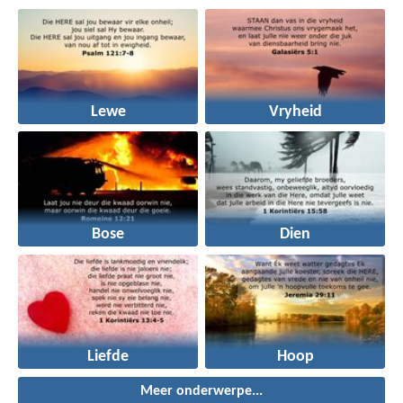
Lewe
Vryheid
Bose
Dien
Liefde
Hoop
Meer onderwerpe...