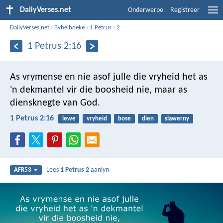
DailyVerses.net
Onderwerpe
Registreer
DailyVerses.net
›
Bybelboeke
›
1 Petrus
›
2
1 Petrus 2:16
As vrymense en nie asof julle die vryheid het as
'n dekmantel vir die boosheid nie, maar as
diensknegte van God.
1 Petrus 2:16
lewe
vryheid
bose
dien
slawerny
Lees
1 Petrus 2
aanlyn
AFR53