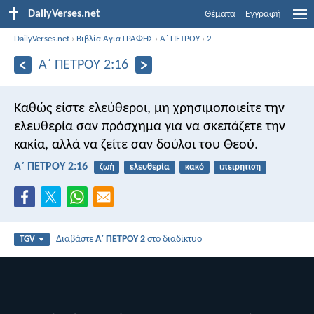
DailyVerses.net
Θέματα
Εγγραφή
DailyVerses.net
›
Βιβλία Αγια ΓΡΑΦΗΣ
›
Α΄ ΠΕΤΡΟΥ
›
2
Α΄ ΠΕΤΡΟΥ 2:16
Καθώς είστε ελεύθεροι, μη χρησιμοποιείτε την
ελευθερία σαν πρόσχημα για να σκεπάζετε την
κακία, αλλά να ζείτε σαν δούλοι του Θεού.
Α΄ ΠΕΤΡΟΥ 2:16
ζωή
ελευθερία
κακό
ιπειρητιση
δουλεία
Διαβάστε
Α΄ ΠΕΤΡΟΥ 2
στο διαδίκτυο
TGV