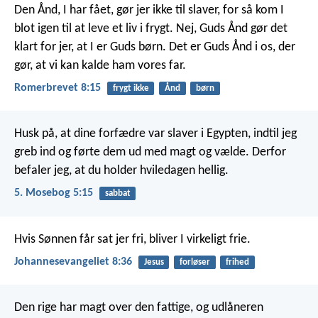
Den Ånd, I har fået, gør jer ikke til slaver, for så kom I
blot igen til at leve et liv i frygt. Nej, Guds Ånd gør det
klart for jer, at I er Guds børn. Det er Guds Ånd i os, der
gør, at vi kan kalde ham vores far.
Romerbrevet 8:15
frygt ikke
Ånd
børn
Husk på, at dine forfædre var slaver i Egypten, indtil jeg
greb ind og førte dem ud med magt og vælde. Derfor
befaler jeg, at du holder hviledagen hellig.
5. Mosebog 5:15
sabbat
Hvis Sønnen får sat jer fri, bliver I virkeligt frie.
Johannesevangeliet 8:36
Jesus
forløser
frihed
Den rige har magt over den fattige,
og udlåneren