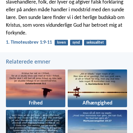
slavehandlere, folk, der lyver og afgiver falsk forklaring
eller på anden måde handler i modstrid med den sunde
lære. Den sunde lære finder vi i det herlige budskab om
Kristus, som vores vidunderlige Gud har betroet mig at
forkynde.
1. Timoteusbrev 1:9-11
loven
synd
seksualitet
Relaterede emner
Frihed
Afhængighed