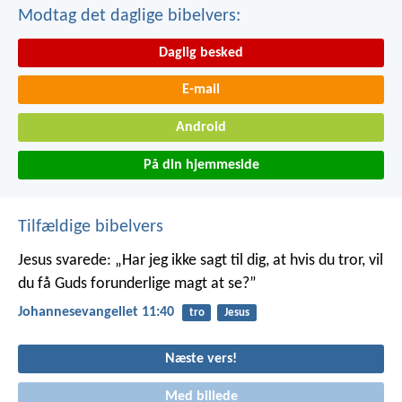
Modtag det daglige bibelvers:
Daglig besked
E-mail
Android
På din hjemmeside
Tilfældige bibelvers
Jesus svarede: „Har jeg ikke sagt til dig, at hvis du tror, vil
du få Guds forunderlige magt at se?”
Johannesevangeliet 11:40
tro
Jesus
Næste vers!
Med billede