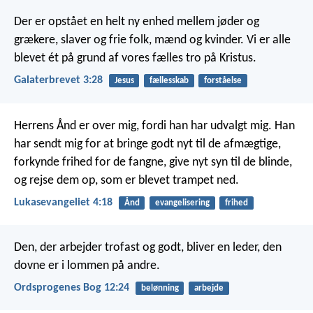
Der er opstået en helt ny enhed mellem jøder og
grækere, slaver og frie folk, mænd og kvinder. Vi er alle
blevet ét på grund af vores fælles tro på Kristus.
Galaterbrevet 3:28
Jesus
fællesskab
forståelse
Herrens Ånd er over mig,
fordi han har udvalgt mig.
Han
har sendt mig for at bringe godt nyt til de afmægtige,
forkynde frihed for de fangne,
give nyt syn til de blinde,
og rejse dem op, som er blevet trampet ned.
Lukasevangeliet 4:18
Ånd
evangelisering
frihed
Den, der arbejder trofast og godt, bliver en leder,
den
dovne er i lommen på andre.
Ordsprogenes Bog 12:24
belønning
arbejde