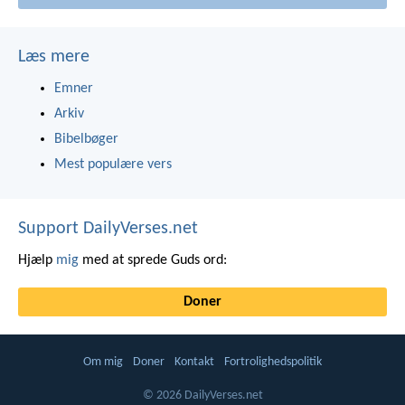
Læs mere
Emner
Arkiv
Bibelbøger
Mest populære vers
Support DailyVerses.net
Hjælp
mig
med at sprede Guds ord:
Doner
Om mig
Doner
Kontakt
Fortrolighedspolitik
© 2026 DailyVerses.net