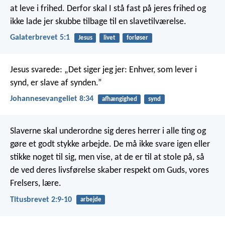
at leve i frihed. Derfor skal I stå fast på jeres frihed og
ikke lade jer skubbe tilbage til en slavetilværelse.
Galaterbrevet 5:1
Jesus
livet
forløser
Jesus svarede: „Det siger jeg jer: Enhver, som lever i
synd, er slave af synden.”
Johannesevangeliet 8:34
afhængighed
synd
Slaverne skal underordne sig deres herrer i alle ting og
gøre et godt stykke arbejde. De må ikke svare igen eller
stikke noget til sig, men vise, at de er til at stole på, så
de ved deres livsførelse skaber respekt om Guds, vores
Frelsers, lære.
Titusbrevet 2:9-10
arbejde