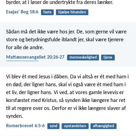
byrder, at I løser de undertrykte fra deres lænker.
Esajasʼ Bog 58:6
faste
hjælpe hinanden
Sådan må det ikke være hos jer. De, som gerne vil være
store og betydningsfulde iblandt jer, skal være tjenere
for alle de andre.
Mattæusevangeliet 20:26-27
menneskelighed
tjene
hjælpe hinanden
Vi blev ét med Jesus i dåben. Da vi altså er ét med ham i
en død, der ligner hans, skal vi også være ét med ham i
et liv, der ligner hans. Vi ved, at vores gamle levevis er
korsfæstet med Kristus, så synden ikke længere har ret
til at regere over os. Derfor er vi ikke længere slaver af
synden.
Romerbrevet 6:5-6
synd
opstandelsen
afhængighed