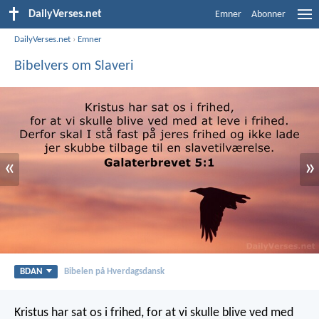
DailyVerses.net
Emner
Abonner
DailyVerses.net
›
Emner
Bibelvers om Slaveri
«
»
BDAN
Bibelen på Hverdagsdansk
Kristus har sat os i frihed, for at vi skulle blive ved med