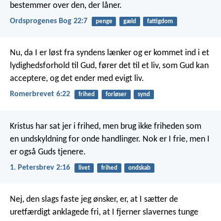
bestemmer over den, der låner.
Ordsprogenes Bog 22:7
penge
gæld
fattigdom
Nu, da I er løst fra syndens lænker og er kommet ind i et
lydighedsforhold til Gud, fører det til et liv, som Gud kan
acceptere, og det ender med evigt liv.
Romerbrevet 6:22
frihed
forløser
synd
Kristus har sat jer i frihed, men brug ikke friheden som
en undskyldning for onde handlinger. Nok er I frie, men I
er også Guds tjenere.
1. Petersbrev 2:16
livet
frihed
ondskab
Nej, den slags faste jeg ønsker, er, at I sætter de
uretfærdigt anklagede fri, at I fjerner slavernes tunge