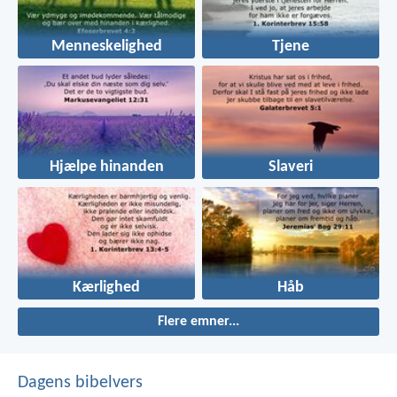
Menneskelighed
Tjene
Hjælpe hinanden
Slaveri
Kærlighed
Håb
Flere emner...
Dagens bibelvers