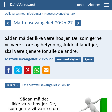
DailyVerses.net
Emner
Abonner
DailyVerses.net
›
Bibelbøger
›
Mattæusevangeliet
›
20
Mattæusevangeliet 20:26-27
Sådan må det ikke være hos jer. De, som gerne
vil være store og betydningsfulde iblandt jer,
skal være tjenere for alle de andre.
Mattæusevangeliet 20:26-27
menneskelighed
tjene
hjælpe hinanden
slaveri
Læs
Mattæusevangeliet 20
online
BDAN