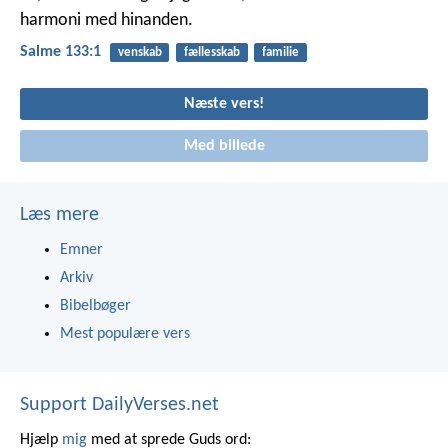
harmoni med hinanden.
Salme 133:1
venskab
fællesskab
familie
Næste vers!
Med billede
Læs mere
Emner
Arkiv
Bibelbøger
Mest populære vers
Support DailyVerses.net
Hjælp
mig
med at sprede Guds ord: