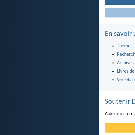
En savoir 
Thème
Recherch
Archives
Livres de
Versets l
Soutenir 
Aidez-
moi
à rép