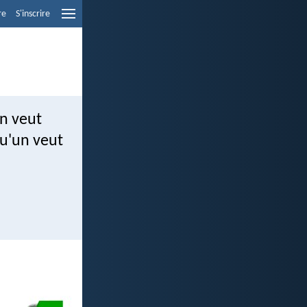
re
S'inscrire
un veut
qu'un veut