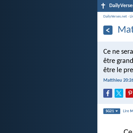
DailyVerse
DailyVerses.net
›
Li
Mat
Ce ne sera
être grand
être le pr
Matthieu 20:2
Lire
M
SG21