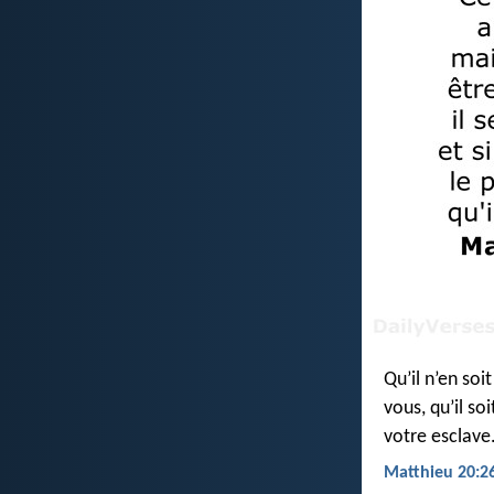
Qu’il n’en soi
vous, qu’il so
votre esclave
Matthieu 20:26