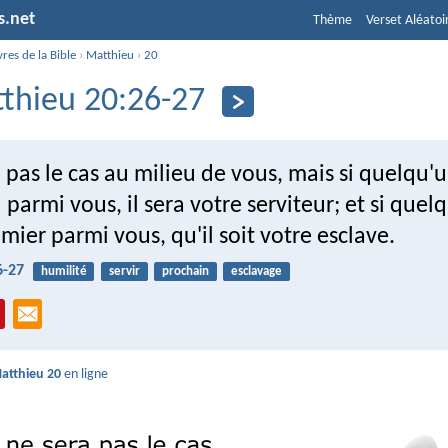
s.net
Thème
Verset Aléatoi
vres de la Bible
›
Matthieu
›
20
thieu 20:26-27
 pas le cas au milieu de vous, mais si quelqu'
 parmi vous, il sera votre serviteur; et si quel
emier parmi vous, qu'il soit votre esclave.
6-27
humilité
servir
prochain
esclavage
atthieu 20
en ligne