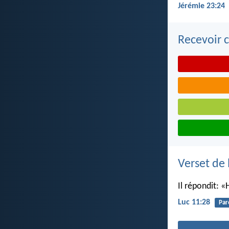
Jérémie 23:24
Recevoir c
Verset de 
Il répondit: «
Luc 11:28
Par