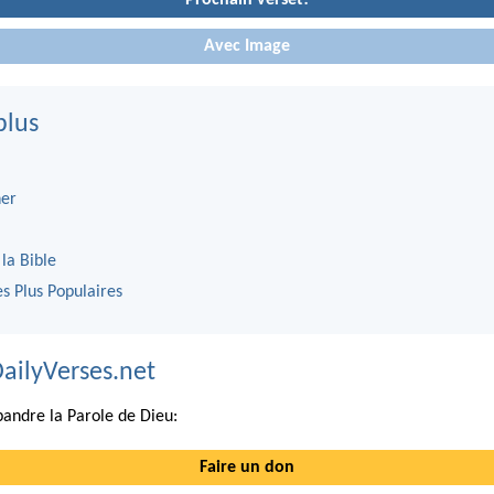
Avec Image
plus
er
 la Bible
es Plus Populaires
DailyVerses.net
andre la Parole de Dieu:
Faire un don