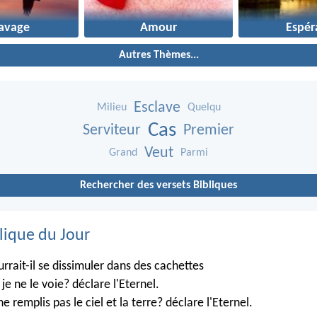
lavage
Amour
Espér
Autres Thèmes...
Esclave
Milieu
Quelqu
Cas
Serviteur
Premier
Veut
Grand
Parmi
Rechercher des versets Bibliques
lique du Jour
rrait-il se dissimuler dans des cachettes
je ne le voie? déclare l'Eternel.
ne remplis pas le ciel et la terre? déclare l'Eternel.