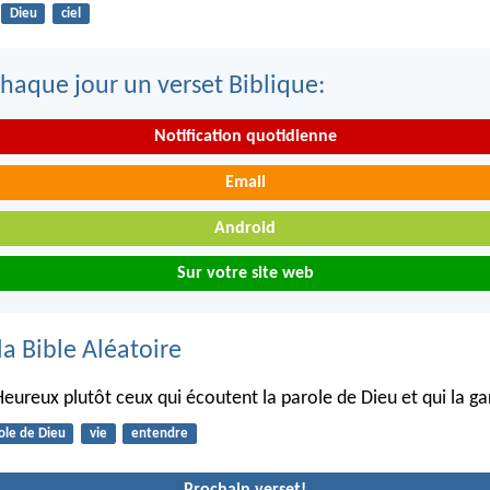
Dieu
ciel
haque jour un verset Biblique:
Notification quotidienne
Email
Android
Sur votre site web
la Bible Aléatoire
Heureux plutôt ceux qui écoutent la parole de Dieu et qui la g
ole de Dieu
vie
entendre
Prochain verset!