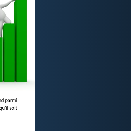
and parmi
u’il soit