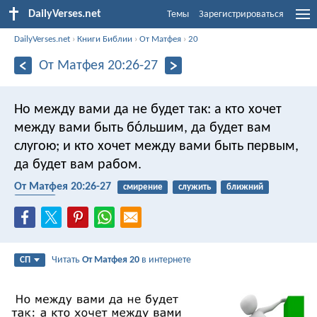
DailyVerses.net
Темы
Зарегистрироваться
DailyVerses.net
›
Книги Библии
›
От Матфея
›
20
От Матфея 20:26-27
Но между вами да не будет так: а кто хочет
между вами быть бо́льшим, да будет вам
слугою; и кто хочет между вами быть первым,
да будет вам рабом.
От Матфея 20:26-27
смирение
служить
ближний
рабство
Читать
От Матфея 20
в интернете
СП