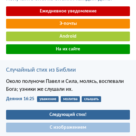
Ежедневное уведомление
Э-почты
Android
На их сайте
Случайный стих из Библии
Около полуночи Павел и Сила, молясь, воспевали
Бога; узники же слушали их.
Деяния 16:25
уважение
молитва
слышать
Следующий стих!
С изображением