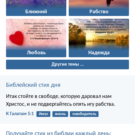
Ближний
Рабство
Любовь
Надежда
Другие темы ...
Библейский стих дня
Итак стойте в свободе, которую даровал нам
Христос, и не подвергайтесь опять игу рабства.
К Галатам 5:1
Иисус
жизнь
освободитель
Получайте стих из библии каждый день: