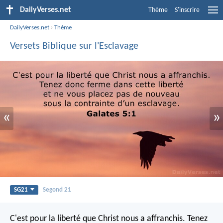
DailyVerses.net
Thème
S'inscrire
DailyVerses.net
›
Thème
Versets Biblique sur l'Esclavage
«
»
SG21
Segond 21
C'est pour la liberté que Christ nous a affranchis. Tenez