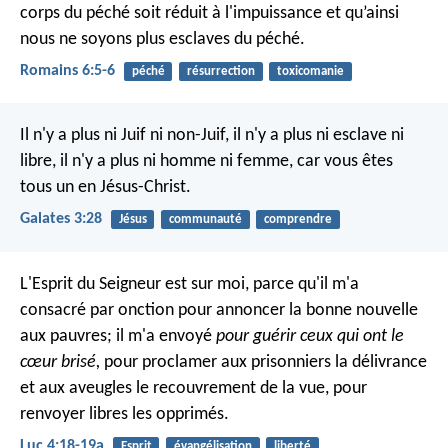
corps du péché soit réduit à l'impuissance et qu’ainsi
nous ne soyons plus esclaves du péché.
Romains 6:5-6
péché
résurrection
toxicomanie
Il n'y a plus ni Juif ni non-Juif, il n'y a plus ni esclave ni
libre, il n'y a plus ni homme ni femme, car vous êtes
tous un en Jésus-Christ.
Galates 3:28
Jésus
communauté
comprendre
L'Esprit du Seigneur est sur moi, parce qu'il m'a
consacré par onction pour annoncer la bonne nouvelle
aux pauvres; il m'a envoyé
pour guérir ceux qui ont le
cœur brisé,
pour proclamer aux prisonniers la délivrance
et aux aveugles le recouvrement de la vue, pour
renvoyer libres les opprimés.
Luc 4:18-19a
Esprit
évangélisation
liberté