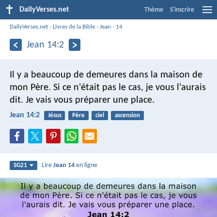
DailyVerses.net
Thème
S'inscrire
DailyVerses.net
›
Livres de la Bible
›
Jean
›
14
Jean 14:2
Il y a beaucoup de demeures dans la maison de
mon Père. Si ce n'était pas le cas, je vous l'aurais
dit. Je vais vous préparer une place.
Jean 14:2
Jésus
Père
ciel
ascension
Lire
Jean 14
en ligne
SG21