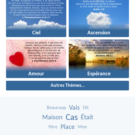
Ciel
Ascension
Amour
Espérance
Autres Thèmes...
Vais
Beaucoup
Dit
Cas
Maison
Était
Place
Père
Mon