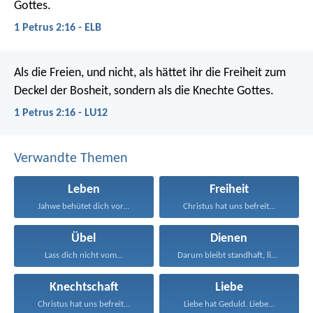
Gottes.
1 Petrus 2:16 - ELB
Als die Freien, und nicht, als hättet ihr die Freiheit zum
Deckel der Bosheit, sondern als die Knechte Gottes.
1 Petrus 2:16 - LU12
Verwandte Themen
Leben
Freiheit
Jahwe behütet dich vor...
Christus hat uns befreit...
Übel
Dienen
Lass dich nicht vom...
Darum bleibt standhaft, liebe...
Knechtschaft
Liebe
Christus hat uns befreit...
Liebe hat Geduld. Liebe...