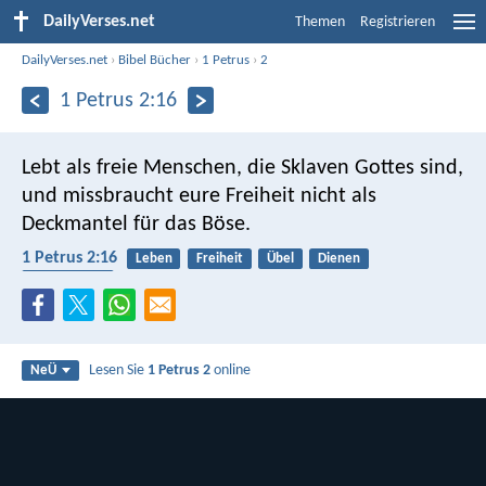
DailyVerses.net
Themen
Registrieren
DailyVerses.net
›
Bibel Bücher
›
1 Petrus
›
2
1 Petrus 2:16
Lebt als freie Menschen, die Sklaven Gottes sind,
und missbraucht eure Freiheit nicht als
Deckmantel für das Böse.
1 Petrus 2:16
Leben
Freiheit
Übel
Dienen
Knechtschaft
Lesen Sie
1 Petrus 2
online
NeÜ