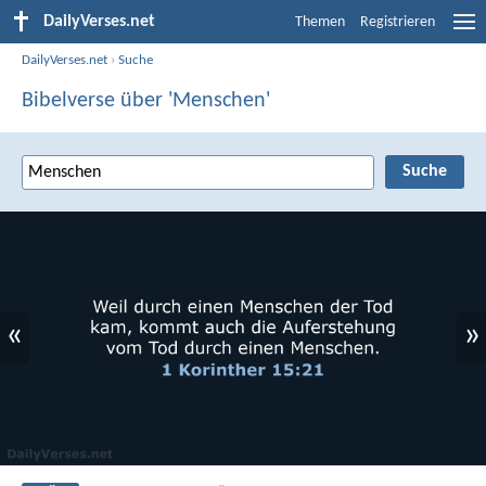
DailyVerses.net
Themen
Registrieren
DailyVerses.net
›
Suche
Bibelverse über 'Menschen'
«
»