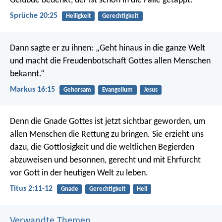
Gelübde bedenkt,
der ist schon in die Falle getappt.
Sprüche 20:25
Heiligkeit
Gerechtigkeit
Dann sagte er zu ihnen: „Geht hinaus in die ganze Welt
und macht die Freudenbotschaft Gottes allen Menschen
bekannt.“
Markus 16:15
Gehorsam
Evangelium
Jesus
Denn die Gnade Gottes ist jetzt sichtbar geworden, um
allen Menschen die Rettung zu bringen. Sie erzieht uns
dazu, die Gottlosigkeit und die weltlichen Begierden
abzuweisen und besonnen, gerecht und mit Ehrfurcht
vor Gott in der heutigen Welt zu leben.
Titus 2:11-12
Gnade
Gerechtigkeit
Heil
Verwandte Themen