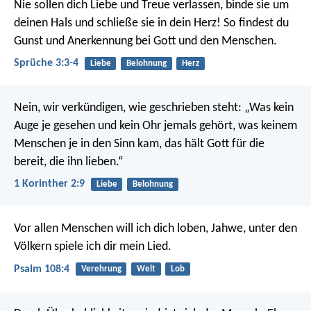
Nie sollen dich Liebe und Treue verlassen,
binde sie um
deinen Hals
und schließe sie in dein Herz!
So findest du
Gunst und Anerkennung
bei Gott und den Menschen.
Sprüche 3:3-4
Liebe
Belohnung
Herz
Nein, wir verkündigen, wie geschrieben steht: „Was kein
Auge je gesehen und kein Ohr jemals gehört, was keinem
Menschen je in den Sinn kam, das hält Gott für die
bereit, die ihn lieben.“
1 Korinther 2:9
Liebe
Belohnung
Vor allen Menschen will ich dich loben, Jahwe,
unter den
Völkern spiele ich dir mein Lied.
Psalm 108:4
Verehrung
Welt
Lob