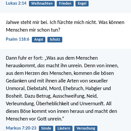
Lukas 2:14
Weihnachten
Frieden
Engel
Jahwe steht mir bei. Ich fürchte mich nicht.
Was können
Menschen mir schon tun?
Psalm 118:6
Angst
Schutz
Dann fuhr er fort: „Was aus dem Menschen
herauskommt,
das
macht ihn unrein.
Denn von innen,
aus dem Herzen des Menschen, kommen die bösen
Gedanken und mit ihnen alle Arten von sexueller
Unmoral, Diebstahl, Mord, Ehebruch, Habgier und
Bosheit. Dazu Betrug, Ausschweifung, Neid,
Verleumdung, Überheblichkeit und Unvernunft. All
dieses Böse kommt von innen heraus und macht den
Menschen vor Gott unrein.“
Markus 7:20-23
Sünde
Läutern
Versuchung