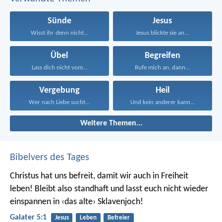
Sünde
Jesus
Wisst ihr denn nicht...
Jesus blickte sie an...
Übel
Begreifen
Lass dich nicht vom...
Rufe mich an, dann...
Vergebung
Heil
Wer nach Liebe sucht...
Und kein anderer kann...
Weitere Themen...
Bibelvers des Tages
Christus hat uns befreit, damit wir auch in Freiheit
leben! Bleibt also standhaft und lasst euch nicht wieder
einspannen in ‹das alte› Sklavenjoch!
Galater 5:1
Jesus
Leben
Befreier