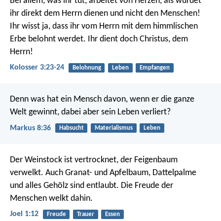
Bei allem, was ihr tut, arbeitet von Herzen, als würdet
ihr direkt dem Herrn dienen und nicht den Menschen!
Ihr wisst ja, dass ihr vom Herrn mit dem himmlischen
Erbe belohnt werdet. Ihr dient doch Christus, dem
Herrn!
Kolosser 3:23-24
Belohnung
Leben
Empfangen
Denn was hat ein Mensch davon, wenn er die ganze
Welt gewinnt, dabei aber sein Leben verliert?
Markus 8:36
Habsucht
Materialismus
Leben
Der Weinstock ist vertrocknet,
der Feigenbaum
verwelkt.
Auch Granat- und Apfelbaum,
Dattelpalme
und alles Gehölz
sind entlaubt.
Die Freude der
Menschen welkt dahin.
Joel 1:12
Freude
Trauer
Essen