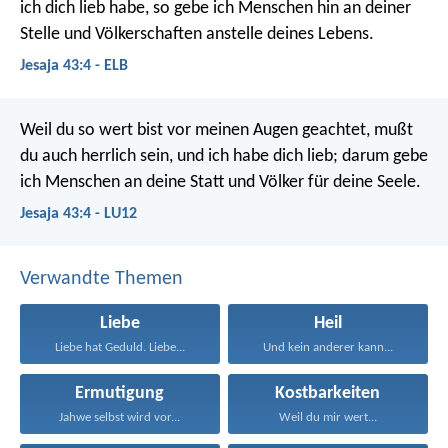
ich dich lieb habe,
so gebe ich Menschen hin an deiner
Stelle
und Völkerschaften anstelle deines Lebens.
Jesaja 43:4 - ELB
Weil du so wert bist vor meinen Augen geachtet,
mußt
du auch herrlich sein, und ich habe dich lieb;
darum gebe
ich Menschen an deine Statt
und Völker für deine Seele.
Jesaja 43:4 - LU12
Verwandte Themen
Liebe
Heil
Liebe hat Geduld. Liebe...
Und kein anderer kann...
Ermutigung
Kostbarkeiten
Jahwe selbst wird vor...
Weil du mir wert...