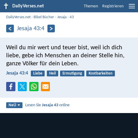
DailyVerses.net
Themen
Registrieren
DailyVerses.net
›
Bibel Bücher
›
Jesaja
›
43
Jesaja 43:4
Weil du mir wert und teuer bist,
weil ich dich
liebe, gebe ich Menschen an deiner Stelle hin,
ganze Völker für dein Leben.
Jesaja 43:4
Liebe
Heil
Ermutigung
Kostbarkeiten
Lesen Sie
Jesaja 43
online
NeÜ