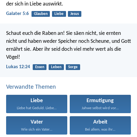
der sich in Liebe auswirkt.
Galater 5:6
Glauben
Liebe
Jesus
Schaut euch die Raben an! Sie säen nicht, sie ernten
nicht und haben weder Speicher noch Scheune, und Gott
ernährt sie. Aber ihr seid doch viel mehr wert als die
Vögel!
Lukas 12:24
Essen
Leben
Sorge
Verwandte Themen
Liebe
Ermutigung
Liebe hat Geduld. Liebe...
Jahwe selbst wird vor...
Vater
Arbeit
Wie sich ein Vater...
Bei allem, was ihr...