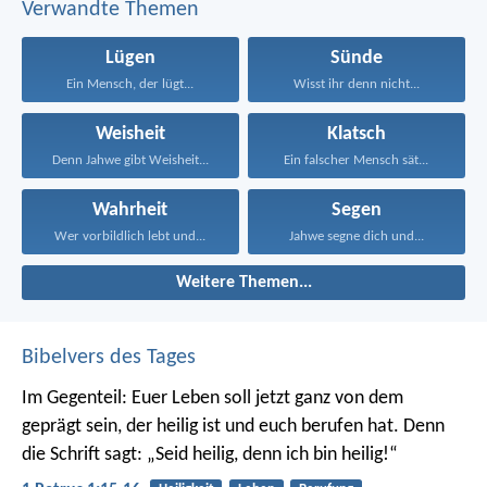
Verwandte Themen
Lügen
Sünde
Ein Mensch, der lügt...
Wisst ihr denn nicht...
Weisheit
Klatsch
Denn Jahwe gibt Weisheit...
Ein falscher Mensch sät...
Wahrheit
Segen
Wer vorbildlich lebt und...
Jahwe segne dich und...
Weitere Themen...
Bibelvers des Tages
Im Gegenteil: Euer Leben soll jetzt ganz von dem
geprägt sein, der heilig ist und euch berufen hat.
Denn
die Schrift sagt: „Seid heilig, denn ich bin heilig!“