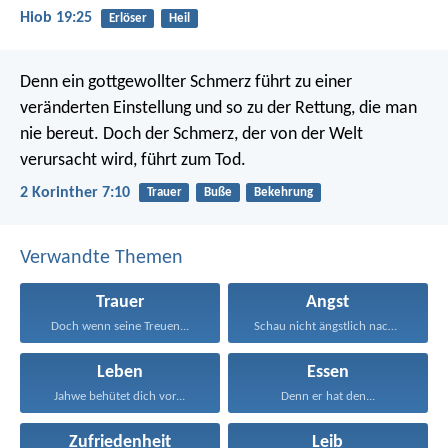
Hiob 19:25
Erlöser
Heil
Denn ein gottgewollter Schmerz führt zu einer
veränderten Einstellung und so zu der Rettung, die man
nie bereut. Doch der Schmerz, der von der Welt
verursacht wird, führt zum Tod.
2 Korinther 7:10
Trauer
Buße
Bekehrung
Verwandte Themen
Trauer
Angst
Doch wenn seine Treuen...
Schau nicht ängstlich nach...
Leben
Essen
Jahwe behütet dich vor...
Denn er hat den...
Zufriedenheit
Leib