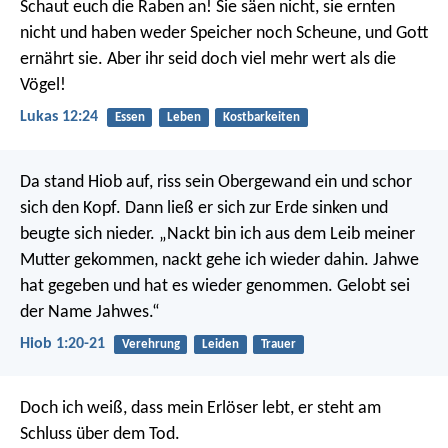
Schaut euch die Raben an! Sie säen nicht, sie ernten
nicht und haben weder Speicher noch Scheune, und Gott
ernährt sie. Aber ihr seid doch viel mehr wert als die
Vögel!
Lukas 12:24
Essen
Leben
Kostbarkeiten
Da stand Hiob auf, riss sein Obergewand ein und schor
sich den Kopf. Dann ließ er sich zur Erde sinken und
beugte sich nieder.
„Nackt bin ich aus dem Leib meiner
Mutter gekommen,
nackt gehe ich wieder dahin.
Jahwe
hat gegeben und hat es wieder genommen.
Gelobt sei
der Name Jahwes.“
Hiob 1:20-21
Verehrung
Leiden
Trauer
Doch ich weiß, dass mein Erlöser lebt,
er steht am
Schluss über dem Tod.