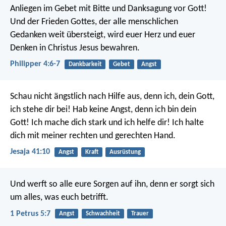
Anliegen im Gebet mit Bitte und Danksagung vor Gott!
Und der Frieden Gottes, der alle menschlichen
Gedanken weit übersteigt, wird euer Herz und euer
Denken in Christus Jesus bewahren.
Philipper 4:6-7
Dankbarkeit
Gebet
Angst
Schau nicht ängstlich nach Hilfe aus,
denn ich, dein Gott,
ich stehe dir bei!
Hab keine Angst, denn ich bin dein
Gott!
Ich mache dich stark und ich helfe dir!
Ich halte
dich mit meiner rechten und gerechten Hand.
Jesaja 41:10
Angst
Kraft
Ausrüstung
Und werft so alle eure Sorgen auf ihn, denn er sorgt sich
um alles, was euch betrifft.
1 Petrus 5:7
Angst
Schwachheit
Trauer