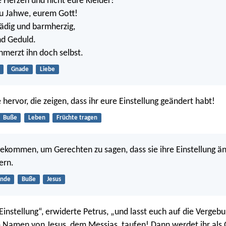
e Herzen und nicht eure Kleider!“
zu Jahwe, eurem Gott!
nädig und barmherzig,
nd Geduld.
hmerzt ihn doch selbst.
Gnade
Liebe
 hervor, die zeigen, dass ihr eure Einstellung geändert habt!
Buße
Leben
Früchte tragen
 gekommen, um Gerechten zu sagen, dass sie ihre Einstellung 
ern.
ünde
Buße
Jesus
Einstellung“, erwiderte Petrus, „und lasst euch auf die Vergeb
 Namen von Jesus, dem Messias, taufen! Dann werdet ihr als 