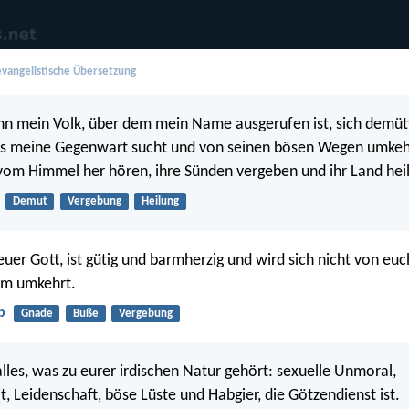
vangelistische Übersetzung
 mein Volk, über dem mein Name ausgerufen ist, sich demüti
es meine Gegenwart sucht und von seinen bösen Wegen umkeh
vom Himmel her hören, ihre Sünden vergeben und ihr Land hei
Demut
Vergebung
Heilung
uer Gott, ist gütig und barmherzig und wird sich nicht von e
hm umkehrt.
b
Gnade
Buße
Vergebung
lles, was zu eurer irdischen Natur gehört: sexuelle Unmoral,
t, Leidenschaft, böse Lüste und Habgier, die Götzendienst ist.