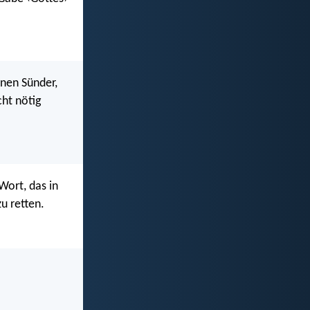
inen Sünder,
cht nötig
Wort, das in
u retten.