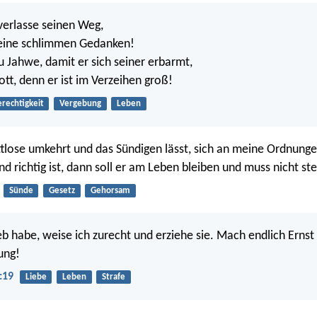
verlasse seinen Weg,
seine schlimmen Gedanken!
u Jahwe, damit er sich seiner erbarmt,
tt, denn er ist im Verzeihen groß!
rechtigkeit
Vergebung
Leben
lose umkehrt und das Sündigen lässt, sich an meine Ordnunge
nd richtig ist, dann soll er am Leben bleiben und muss nicht st
Sünde
Gesetz
Gehorsam
lieb habe, weise ich zurecht und erziehe sie. Mach endlich Erns
ung!
:19
Liebe
Leben
Strafe