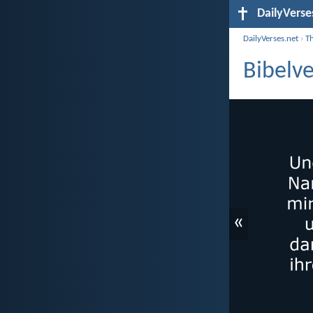
DailyVerse
DailyVerses.net
›
T
Bibelv
«