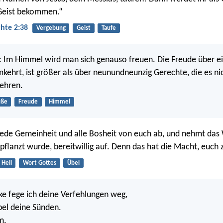
 Geist bekommen.“
hte 2:38
Vergebung
Geist
Taufe
: Im Himmel wird man sich genauso freuen. Die Freude über e
mkehrt, ist größer als über neunundneunzig Gerechte, die es ni
ehren.
uße
Freude
Himmel
jede Gemeinheit und alle Bosheit von euch ab, und nehmt das 
pflanzt wurde, bereitwillig auf. Denn das hat die Macht, euch z
Heil
Wort Gottes
Übel
e fege ich deine Verfehlungen weg,
el deine Sünden.
m,