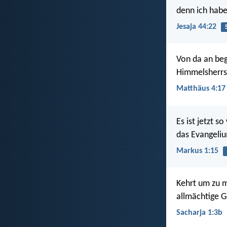
denn ich habe
Jesaja 44:22
Von da an beg
Himmelsherrsc
Matthäus 4:17
Es ist jetzt s
das Evangeli
Markus 1:15
Kehrt um zu m
allmächtige G
Sacharja 1:3b