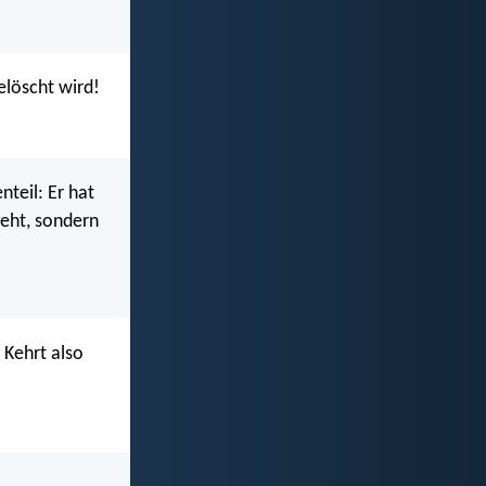
elöscht wird!
teil: Er hat
geht, sondern
 Kehrt also