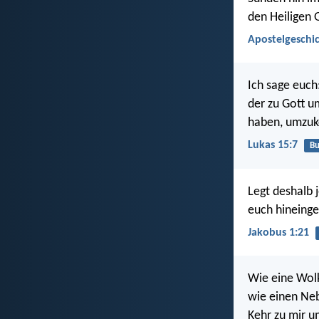
den Heiligen
Apostelgeschic
Ich sage euch
der zu Gott u
haben, umzuk
Lukas 15:7
B
Legt deshalb 
euch hineinge
Jakobus 1:21
Wie eine Wolk
wie einen Neb
Kehr zu mir u