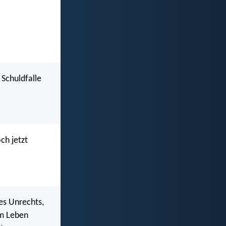
 Schuldfalle
ch jetzt
es Unrechts,
um Leben