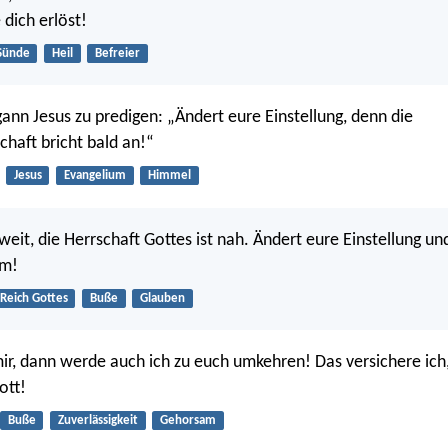
 dich erlöst!
Sünde
Heil
Befreier
ann Jesus zu predigen: „Ändert eure Einstellung, denn die
haft bricht bald an!“
Jesus
Evangelium
Himmel
o weit, die Herrschaft Gottes ist nah. Ändert eure Einstellung un
um!
Reich Gottes
Buße
Glauben
ir, dann werde auch ich zu euch umkehren! Das versichere ich
ott!
Buße
Zuverlässigkeit
Gehorsam