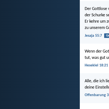
Der Gottlose 
der Schurke 
Er kehre um z
zu unserem Go
Jesaja 55:7
Ge
Wenn der Gott
tut, was gut u
Hesekiel 18:21
Alle, die ich 
deine Einstell
Offenbarung 3