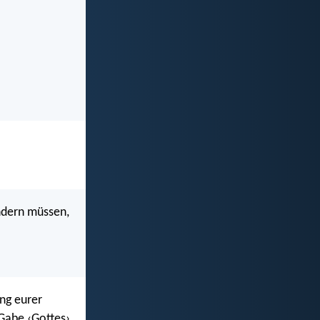
ändern müssen,
ung eurer
Gabe ‹Gottes›