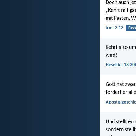
Doch auch jet
„Kehrt mit ga
mit Fasten, W
Joel 2:12
Fast
Kehrt also um
wird!
Hesekiel 18:30
Gott hat zwar
fordert er all
Apostelgeschic
Und stellt eu
sondern stell