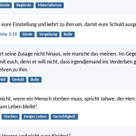
Sünde
Begierde
Materialismus
 eure Einstellung und kehrt zu ihm um, damit eure Schuld ausg
hte 3:19
Sünde
Vergebung
Buße
rt seine Zusage nicht hinaus, wie manche das meinen. Im Gegen
it euch, denn er will nicht, dass irgendjemand ins Verderben 
ehren zu ihm.
Heil
Geduld
Buße
s nicht, wenn ein Mensch sterben muss, spricht Jahwe, der Herr.
 am Leben bleibt!
Sterben
Ewiges Leben
Gerechtigkeit