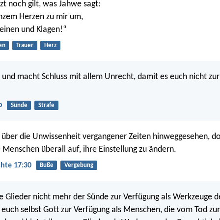
zt noch gilt, was Jahwe sagt:
nzem Herzen zu mir um,
einen und Klagen!“
en
Trauer
Herz
 und macht Schluss mit allem Unrecht, damit es euch nicht zur
b
Sünde
Strafe
 über die Unwissenheit vergangener Zeiten hinweggesehen, do
e Menschen überall auf, ihre Einstellung zu ändern.
hte 17:30
Buße
Vergebung
re Glieder nicht mehr der Sünde zur Verfügung als Werkzeuge d
t euch selbst Gott zur Verfügung als Menschen, die vom Tod z