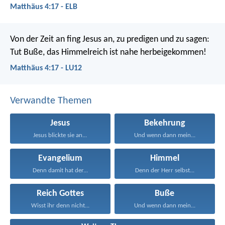
Matthäus 4:17 - ELB
Von der Zeit an fing Jesus an, zu predigen und zu sagen:
Tut Buße, das Himmelreich ist nahe herbeigekommen!
Matthäus 4:17 - LU12
Verwandte Themen
Jesus
Bekehrung
Jesus blickte sie an...
Und wenn dann mein...
Evangelium
Himmel
Denn damit hat der...
Denn der Herr selbst...
Reich Gottes
Buße
Wisst ihr denn nicht...
Und wenn dann mein...