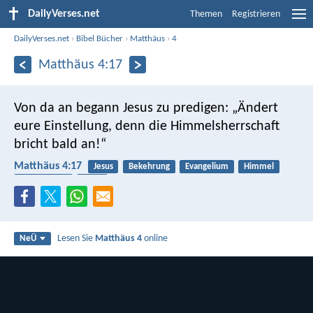
DailyVerses.net
Themen
Registrieren
DailyVerses.net
›
Bibel Bücher
›
Matthäus
›
4
Matthäus 4:17
Von da an begann Jesus zu predigen: „Ändert
eure Einstellung, denn die Himmelsherrschaft
bricht bald an!“
Matthäus 4:17
Jesus
Bekehrung
Evangelium
Himmel
Reich Gottes
Buße
Lesen Sie
Matthäus 4
online
NeÜ