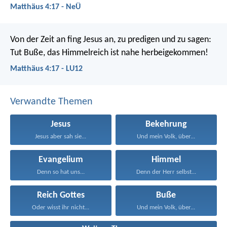
Matthäus 4:17 - NeÜ
Von der Zeit an fing Jesus an, zu predigen und zu sagen:
Tut Buße, das Himmelreich ist nahe herbeigekommen!
Matthäus 4:17 - LU12
Verwandte Themen
Jesus
Bekehrung
Jesus aber sah sie...
Und mein Volk, über...
Evangelium
Himmel
Denn so hat uns...
Denn der Herr selbst...
Reich Gottes
Buße
Oder wisst ihr nicht...
Und mein Volk, über...