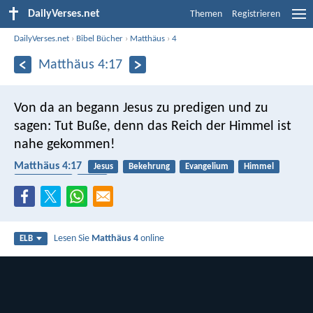
DailyVerses.net
Themen
Registrieren
DailyVerses.net
›
Bibel Bücher
›
Matthäus
›
4
Matthäus 4:17
Von da an begann Jesus zu predigen und zu
sagen: Tut Buße, denn das Reich der Himmel ist
nahe gekommen!
Matthäus 4:17
Jesus
Bekehrung
Evangelium
Himmel
Reich Gottes
Buße
Lesen Sie
Matthäus 4
online
ELB