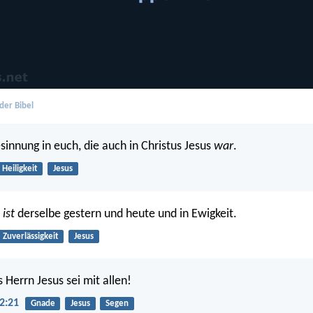
der Bibel
sinnung in euch, die auch in Christus Jesus
war
.
Heiligkeit
Jesus
s
ist
derselbe gestern und heute und in Ewigkeit.
Zuverlässigkeit
Jesus
 Herrn Jesus sei mit allen!
2:21
Gnade
Jesus
Segen