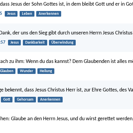
ass Jesus der Sohn Gottes ist, in dem bleibt Gott und er in Got
5
Jesus
Leben
Anerkennen
 Dank, der uns den Sieg gibt durch unseren Herrn Jesus Christus
:57
Jesus
Dankbarkeit
Überwindung
rach zu ihm: Wenn du das kannst? Dem Glaubenden ist alles mö
Glauben
Wunder
Heilung
 bekennt, dass Jesus Christus Herr ist, zur Ehre Gottes, des Va
Gott
Gehorsam
Anerkennen
chen: Glaube an den Herrn Jesus, und du wirst gerettet werden