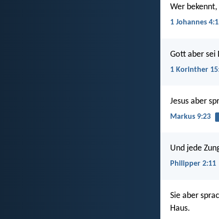
Wer bekennt, d
1 Johannes 4:1
Gott aber sei
1 Korinther 15
Jesus aber sp
Markus 9:23
Und jede Zunge
Philipper 2:11
Sie aber spra
Haus.