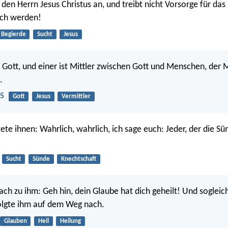
den Herrn Jesus Christus an, und treibt nicht Vorsorge für das 
ch werden!
Begierde
Sucht
Jesus
t Gott, und einer ist Mittler zwischen Gott und Menschen, der
.
:5
Gott
Jesus
Vermittler
te ihnen: Wahrlich, wahrlich, ich sage euch: Jeder, der die Sün
Sucht
Sünde
Knechtschaft
ach zu ihm: Geh hin, dein Glaube hat dich geheilt! Und sogleic
olgte ihm auf dem Weg nach.
Glauben
Heil
Heilung