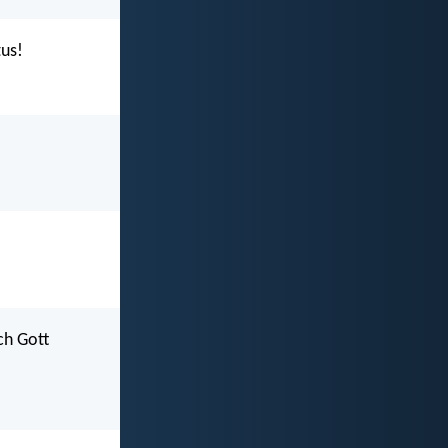
tus!
ch Gott