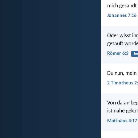
mich gesandt 
Johannes 7:16
Oder wisst ihr
getauft worde
Römer 6:3
Je
Du nun, mein K
2 Timotheus 2
Von da an beg
ist nahe gek
Matthäus 4:17