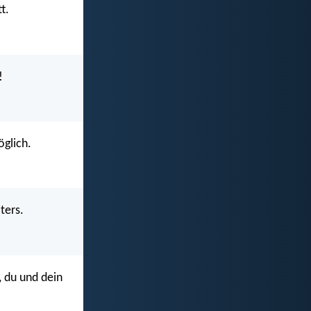
t.
!
glich.
ters.
, du und dein