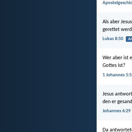
Apostelgeschic
Als aber Jesus
gerettet werd
Lukas 8:50
An
Wer aber ist 
Gottes ist?
1 Johannes 5:5
Jesus antwort
den er gesand
Johannes 6:29
Da antwortete