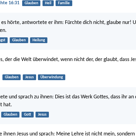
hte 16:31
Glauben
Heil
Familie
 es hörte, antwortete er ihm: Fürchte dich nicht, glaube nur! 
en.
gst
Glauben
Heilung
es, der die Welt überwindet, wenn nicht der, der glaubt, dass J
Glauben
Jesus
Überwindung
ete und sprach zu ihnen: Dies ist das Werk Gottes, dass ihr an 
t hat.
Glauben
Gott
Jesus
 ihnen Jesus und sprach: Meine Lehre ist nicht mein, sondern