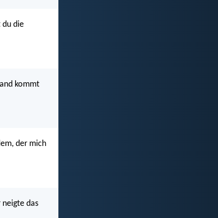
 du die
emand kommt
 dem, der mich
 neigte das