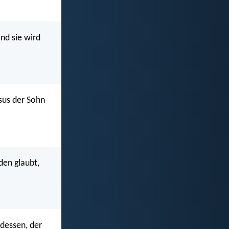
Und sie wird
esus der Sohn
den glaubt,
 dessen, der