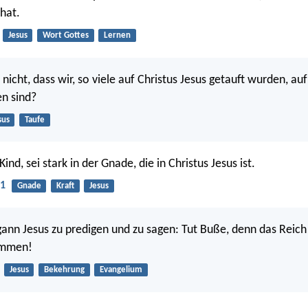
hat.
Jesus
Wort Gottes
Lernen
 nicht, dass wir, so viele auf Christus Jesus getauft wurden, au
n sind?
sus
Taufe
ind, sei stark in der Gnade, die in Christus Jesus ist.
:1
Gnade
Kraft
Jesus
ann Jesus zu predigen und zu sagen: Tut Buße, denn das Reic
ommen!
Jesus
Bekehrung
Evangelium