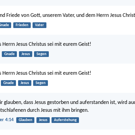
d Friede von Gott, unserem Vater, und dem Herrn Jesus Chris
Gnade
Frieden
Vater
 Herrn Jesus Christus sei mit eurem Geist!
Gnade
Jesus
Segen
 Herrn Jesus Christus sei mit eurem Geist!
Gnade
Jesus
Segen
 glauben, dass Jesus gestorben und auferstanden ist, wird au
tschlafenen durch Jesus mit ihm bringen.
er 4:14
Glauben
Jesus
Auferstehung