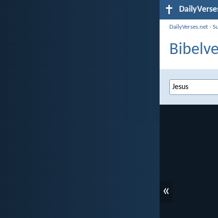
DailyVerse
DailyVerses.net
›
S
Bibelve
«