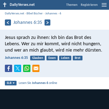
DailyVerses.net
Themen
Registrieren
DailyVerses.net
›
Bibel Bücher
›
Johannes
›
6
Johannes 6:35
Jesus sprach zu ihnen: Ich bin das Brot des
Lebens. Wer zu mir kommt, wird nicht hungern,
und wer an mich glaubt, wird nie mehr dürsten.
Johannes 6:35
Glauben
Essen
Leben
Brot
Lesen Sie
Johannes 6
online
ELB