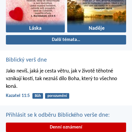
Láska
Naděje
Další témata…
Biblický verš dne
Jako nevíš, jaká je cesta větru,
jak v životě těhotné
vznikají kosti,
tak neznáš dílo Boha,
který to všechno
koná.
Kazatel 11:5
Bůh
porozumění
Přihlásit se k odběru Biblického verše dne:
Denní oznámení