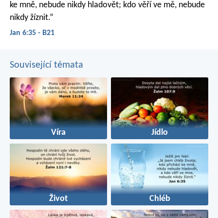
ke mně, nebude nikdy hladovět; kdo věří ve mě, nebude
nikdy žíznit.“
Jan 6:35 - B21
Související témata
Víra
Jídlo
Život
Chléb