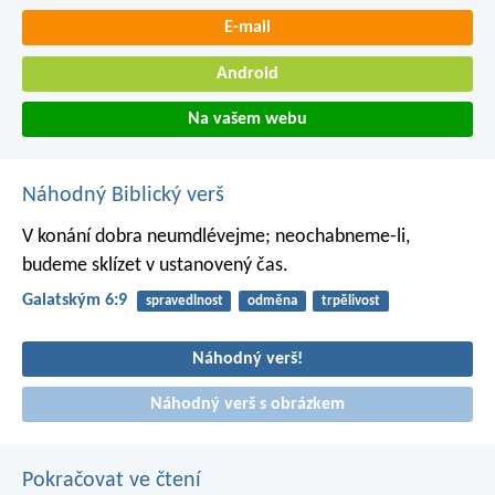
E-mail
Android
Na vašem webu
Náhodný Biblický verš
V konání dobra neumdlévejme; neochabneme-li,
budeme sklízet v ustanovený čas.
Galatským 6:9
spravedlnost
odměna
trpělivost
Náhodný verš!
Náhodný verš s obrázkem
Pokračovat ve čtení