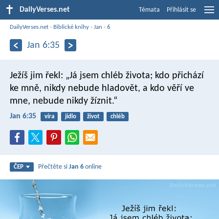
DailyVerses.net
Témata
Přihlásit se
DailyVerses.net
›
Biblické knihy
›
Jan
›
6
Jan 6:35
Ježíš jim řekl: „Já jsem chléb života; kdo přichází
ke mně, nikdy nebude hladovět, a kdo věří ve
mne, nebude nikdy žíznit.“
Jan 6:35
víra
jídlo
život
chléb
Přečtěte si
Jan 6
online
ČEP