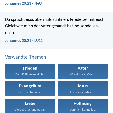
Johannes 20:21 - NeÜ
Da sprach Jesus abermals zu ihnen: Friede sei mit euch!
Gleichwie mich der Vater gesandt hat, so sende ich
euch.
Johannes 20:21 - LU12
Verwandte Themen
Frieden
Vater
Der HERR segne dich...
Wie sich ein Vater...
Evangelium
Jesus
Denn so hat uns...
Jesus aber sah sie...
Liebe
Hoffnung
Die Liebe ist langmütig...
Denn ich kenne ja...