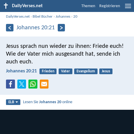
DailyVerses.net
Themen
Registrieren
DailyVerses.net
›
Bibel Bücher
›
Johannes
›
20
Johannes 20:21
Jesus sprach nun wieder zu ihnen: Friede euch!
Wie der Vater mich ausgesandt hat, sende ich
auch euch.
Johannes 20:21
Frieden
Vater
Evangelium
Jesus
Lesen Sie
Johannes 20
online
ELB