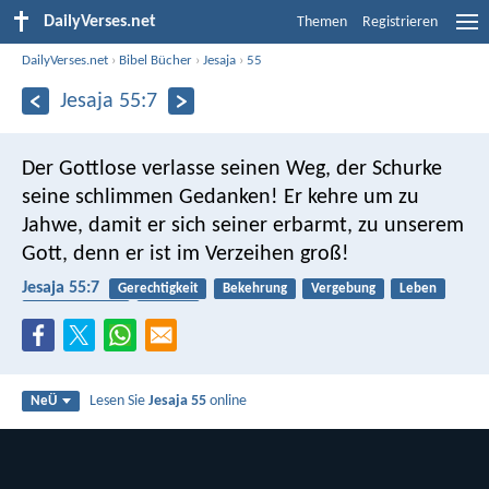
DailyVerses.net
Themen
Registrieren
DailyVerses.net
›
Bibel Bücher
›
Jesaja
›
55
Jesaja 55:7
Der Gottlose verlasse seinen Weg,
der Schurke
seine schlimmen Gedanken!
Er kehre um zu
Jahwe, damit er sich seiner erbarmt,
zu unserem
Gott, denn er ist im Verzeihen groß!
Jesaja 55:7
Gerechtigkeit
Bekehrung
Vergebung
Leben
Barmherzigkeit
Denken
Lesen Sie
Jesaja 55
online
NeÜ