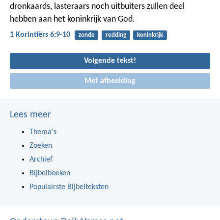
dronkaards, lasteraars noch uitbuiters zullen deel
hebben aan het koninkrijk van God.
1 Korintiërs 6:9-10
zonde
redding
koninkrijk
Volgende tekst!
Met afbeelding
Lees meer
Thema's
Zoeken
Archief
Bijbelboeken
Populairste Bijbelteksten