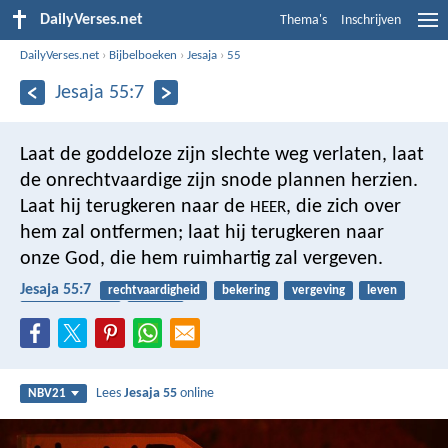
DailyVerses.net
Thema's
Inschrijven
DailyVerses.net
›
Bijbelboeken
›
Jesaja
›
55
Jesaja 55:7
Laat de goddeloze zijn slechte weg verlaten,
laat
de onrechtvaardige zijn snode plannen herzien.
Laat hij terugkeren naar de
,
die zich over
HEER
hem zal ontfermen;
laat hij terugkeren naar
onze God,
die hem ruimhartig zal vergeven.
Jesaja 55:7
rechtvaardigheid
bekering
vergeving
leven
barmhartigheid
denken
Lees
Jesaja 55
online
NBV21