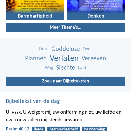
Barmhartigheid
Denken
Meer Thema's...
Goddeloze
Onze
Over
Verlaten
Plannen
Vergeven
Slechte
Weg
Laat
Zoek naar Bijbelteksten
Bijbeltekst van de dag
U,
,
U weigert mij uw ontferming niet,
uw liefde en
HEER
uw trouw
zullen mij steeds bewaren.
Psalm 40:12
liefde
betrouwbaarheid
bescherming