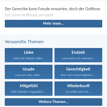
Der Gerechte kann Freude erwarten,
doch der Gottlose
hat seine Hoffnung verspielt.
Mehr lesen...
Verwandte Themen
Liebe
Endzeit
Liebe hat Geduld. Liebe...
Lasst euch von niemand...
Gnade
Gerechtigkeit
Lasst uns also voller...
Wer nach Gerechtigkeit und...
Mitgefühl
Wiederkunft
Seid vielmehr umgänglich und...
So solltet auch ihr...
Weitere Themen...