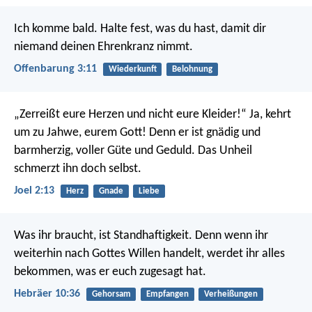
Ich komme bald. Halte fest, was du hast, damit dir
niemand deinen Ehrenkranz nimmt.
Offenbarung 3:11
Wiederkunft
Belohnung
„Zerreißt eure Herzen und nicht eure Kleider!“
Ja, kehrt
um zu Jahwe, eurem Gott!
Denn er ist gnädig und
barmherzig,
voller Güte und Geduld.
Das Unheil
schmerzt ihn doch selbst.
Joel 2:13
Herz
Gnade
Liebe
Was ihr braucht, ist Standhaftigkeit. Denn wenn ihr
weiterhin nach Gottes Willen handelt, werdet ihr alles
bekommen, was er euch zugesagt hat.
Hebräer 10:36
Gehorsam
Empfangen
Verheißungen