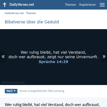
DailyVerses.net
Themen
Registrieren
DailyVerses.net
›
Themen
Bibelverse über die Geduld
«
»
NeÜ
Neue evangelistische Übersetzung
Wer ruhig bleibt, hat viel Verstand,
doch wer aufbraust,