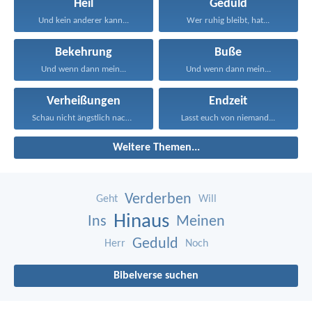
Heil
Geduld
Und kein anderer kann...
Wer ruhig bleibt, hat...
Bekehrung
Buße
Und wenn dann mein...
Und wenn dann mein...
Verheißungen
Endzeit
Schau nicht ängstlich nach...
Lasst euch von niemand...
Weitere Themen...
Verderben
Geht
Will
Hinaus
Ins
Meinen
Geduld
Herr
Noch
Bibelverse suchen