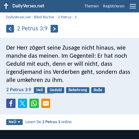
DailyVerses.net
Themen
Registrieren
DailyVerses.net
›
Bibel Bücher
›
2 Petrus
›
3
2 Petrus 3:9
Der Herr zögert seine Zusage nicht hinaus, wie
manche das meinen. Im Gegenteil: Er hat noch
Geduld mit euch, denn er will nicht, dass
irgendjemand ins Verderben geht, sondern dass
alle umkehren zu ihm.
2 Petrus 3:9
Heil
Geduld
Bekehrung
Buße
Verheißungen
Endzeit
Lesen Sie
2 Petrus 3
online
NeÜ