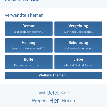
2 Chronik 7:14 - LU12
Verwandte Themen
Demut
Vergebung
Seid euch der eigenen...
Wer nach Liebe sucht...
Heilung
Bekehrung
„Wenn du etwas kannst?“...
Und wenn dann mein...
Buße
Liebe
Und wenn dann mein...
Liebe hat Geduld. Liebe...
Weitere Themen...
Betet
Land
Sucht
Her
Wegen
Hören