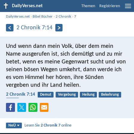
DailyVerses.net
Themen
Registrieren
DailyVerses.net
›
Bibel Bücher
›
2 Chronik
›
7
2 Chronik 7:14
Und wenn dann mein Volk, über dem mein
Name ausgerufen ist, sich demütigt und zu mir
betet, wenn es meine Gegenwart sucht und von
seinen bösen Wegen umkehrt, dann werde ich
es vom Himmel her hören, ihre Sünden
vergeben und ihr Land heilen.
2 Chronik 7:14
Demut
Vergebung
Heilung
Bekehrung
Buße
Lesen Sie
2 Chronik 7
online
NeÜ