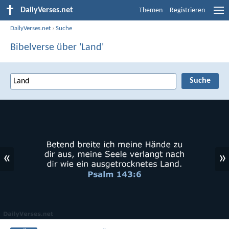
DailyVerses.net
Themen
Registrieren
DailyVerses.net
›
Suche
Bibelverse über 'Land'
«
»