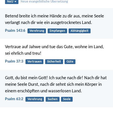
NeÜ
Neue evangelistische Übersetzung
Betend breite ich meine Hände zu dir aus,
meine Seele
verlangt nach dir wie ein ausgetrocknetes Land.
Psalm 143:6
Verehrung
Empfangen
Abhängigkeit
Vertraue auf Jahwe und tue das Gute,
wohne im Land,
sei ehrlich und treu!
Psalm 37:3
Vertrauen
Sicherheit
Güte
Gott, du bist mein Gott! Ich suche nach dir!
Nach dir hat
meine Seele Durst,
nach dir sehnt sich mein Körper
in
einem erschöpften und wasserlosen Land.
Psalm 63:2
Verehrung
Suchen
Seele