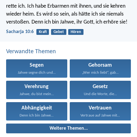
rette ich. Ich habe Erbarmen mit ihnen, und sie kehren
wieder heim. Es wird so sein, als hätte ich sie niemals
verstoßen. Denn ich bin Jahwe, ihr Gott, ich erhöre sie!
Sacharja 10:6
Kraft
Gebet
Hören
Verwandte Themen
Segen
Gehorsam
Jahwe segne dich und...
„Wer mich liebt“, gab...
Verehrung
Gesetz
Jahwe, du bist mein...
Und die Worte, die...
Abhängigkeit
Vertrauen
Denn ich bin Jahwe...
Vertraue auf Jahwe mit...
Weitere Themen...