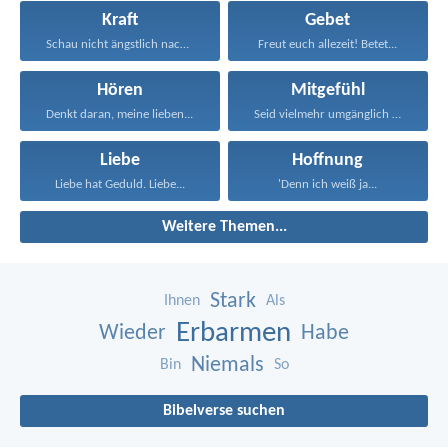
Kraft
Gebet
Schau nicht ängstlich nach...
Freut euch allezeit! Betet...
Hören
Mitgefühl
Denkt daran, meine lieben...
Seid vielmehr umgänglich und...
Liebe
Hoffnung
Liebe hat Geduld. Liebe...
'Denn ich weiß ja...
Weitere Themen...
Stark
Ihnen
Als
Erbarmen
Wieder
Habe
Niemals
Bin
So
Bibelverse suchen