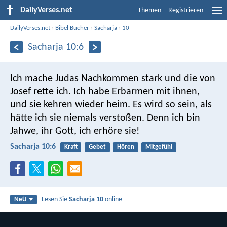
DailyVerses.net
Themen
Registrieren
DailyVerses.net
›
Bibel Bücher
›
Sacharja
›
10
Sacharja 10:6
Ich mache Judas Nachkommen stark und die von
Josef rette ich. Ich habe Erbarmen mit ihnen,
und sie kehren wieder heim. Es wird so sein, als
hätte ich sie niemals verstoßen. Denn ich bin
Jahwe, ihr Gott, ich erhöre sie!
Sacharja 10:6
Kraft
Gebet
Hören
Mitgefühl
Lesen Sie
Sacharja 10
online
NeÜ