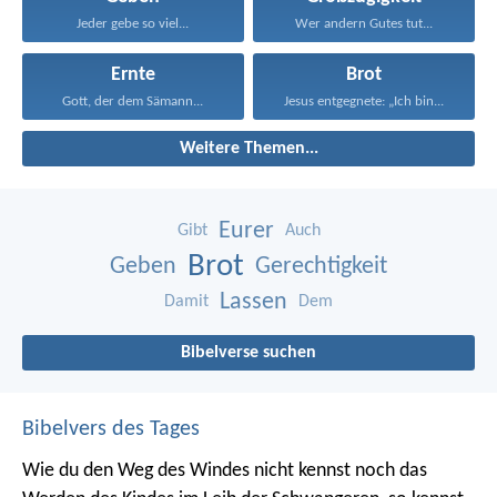
Jeder gebe so viel...
Wer andern Gutes tut...
Ernte
Brot
Gott, der dem Sämann...
Jesus entgegnete: „Ich bin...
Weitere Themen...
Eurer
Gibt
Auch
Brot
Geben
Gerechtigkeit
Lassen
Damit
Dem
Bibelverse suchen
Bibelvers des Tages
Wie du den Weg des Windes nicht kennst noch das