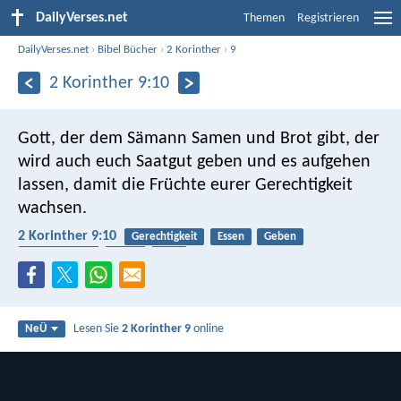
DailyVerses.net
Themen
Registrieren
DailyVerses.net
›
Bibel Bücher
›
2 Korinther
›
9
2 Korinther 9:10
Gott, der dem Sämann Samen und Brot gibt, der
wird auch euch Saatgut geben und es aufgehen
lassen, damit die Früchte eurer Gerechtigkeit
wachsen.
2 Korinther 9:10
Gerechtigkeit
Essen
Geben
Großzügigkeit
Ernte
Brot
Lesen Sie
2 Korinther 9
online
NeÜ