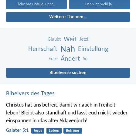
Liebe hat Geduld. Liebe...
'Denn ich weiß ja...
Weitere Themen...
Weit
Glaubt
Jetzt
Nah
Herrschaft
Einstellung
Ändert
Eure
So
Bibelverse suchen
Bibelvers des Tages
Christus hat uns befreit, damit wir auch in Freiheit
leben! Bleibt also standhaft und lasst euch nicht wieder
einspannen in ‹das alte› Sklavenjoch!
Galater 5:1
Jesus
Leben
Befreier