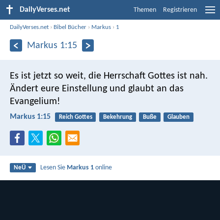
DailyVerses.net
Themen
Registrieren
DailyVerses.net
›
Bibel Bücher
›
Markus
›
1
Markus 1:15
Es ist jetzt so weit, die Herrschaft Gottes ist nah.
Ändert eure Einstellung und glaubt an das
Evangelium!
Markus 1:15
Reich Gottes
Bekehrung
Buße
Glauben
Lesen Sie
Markus 1
online
NeÜ