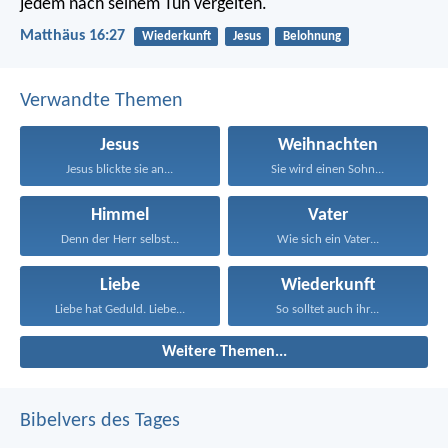
jedem nach seinem Tun vergelten.
Matthäus 16:27
Wiederkunft
Jesus
Belohnung
Verwandte Themen
Jesus
Weihnachten
Jesus blickte sie an...
Sie wird einen Sohn...
Himmel
Vater
Denn der Herr selbst...
Wie sich ein Vater...
Liebe
Wiederkunft
Liebe hat Geduld. Liebe...
So solltet auch ihr...
Weitere Themen...
Bibelvers des Tages