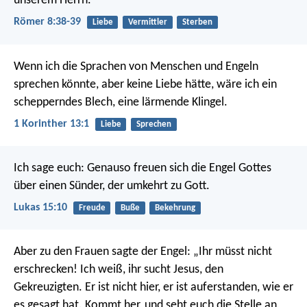
unserem Herrn.
Römer 8:38-39
Liebe
Vermittler
Sterben
Wenn ich die Sprachen von Menschen und Engeln
sprechen könnte, aber keine Liebe hätte, wäre ich ein
schepperndes Blech, eine lärmende Klingel.
1 Korinther 13:1
Liebe
Sprechen
Ich sage euch: Genauso freuen sich die Engel Gottes
über einen Sünder, der umkehrt zu Gott.
Lukas 15:10
Freude
Buße
Bekehrung
Aber zu den Frauen sagte der Engel: „Ihr müsst nicht
erschrecken! Ich weiß, ihr sucht Jesus, den
Gekreuzigten. Er ist nicht hier, er ist auferstanden, wie er
es gesagt hat. Kommt her, und seht euch die Stelle an,