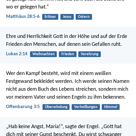
wo er gelegen hat.“
Matthäus 28:5-6
Erlöser
Jesus
Ostern
Ehre und Herrlichkeit Gott in der Höhe
und auf der Erde
Frieden
den
Menschen,
auf denen sein Gefallen ruht.
Lukas 2:14
Weihnachten
Frieden
Verehrung
Wer den Kampf besteht, wird mit einem weißen
Festgewand bekleidet werden. Ich werde seinen Namen
nicht aus dem Buch des Lebens streichen, sondern mich
vor meinem Vater und seinen Engeln zu ihm bekennen.
Offenbarung 3:5
Überwindung
Verheißungen
Himmel
„Hab keine Angst, Maria!“, sagte der Engel. „Gott hat
dich mit seiner Gunst beschenkt.
Du wirst schwanger