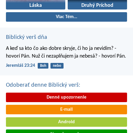
Láska
Druhý Príchod
Viac Tém...
Biblický verš dňa
A keď sa kto čo ako dobre skryje, či ho ja nevidím? -
hovorí Pán. Nuž či nezaplňujem ja nebesá? - hovorí Pán.
Jeremiáš 23:24
Boh
nebo
Odoberať denne Biblický verš:
Denné upozornenie
E-mail
Android