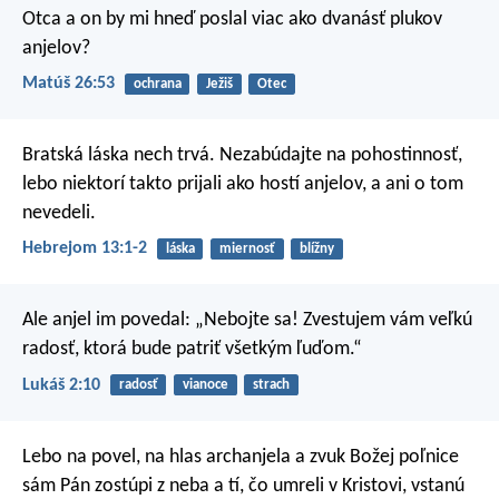
Otca a on by mi hneď poslal viac ako dvanásť plukov
anjelov?
Matúš 26:53
ochrana
Ježiš
Otec
Bratská láska nech trvá. Nezabúdajte na pohostinnosť,
lebo niektorí takto prijali ako hostí anjelov, a ani o tom
nevedeli.
Hebrejom 13:1-2
láska
miernosť
blížny
Ale anjel im povedal: „Nebojte sa! Zvestujem vám veľkú
radosť, ktorá bude patriť všetkým ľuďom.“
Lukáš 2:10
radosť
vianoce
strach
Lebo na povel, na hlas archanjela a zvuk Božej poľnice
sám Pán zostúpi z neba a tí, čo umreli v Kristovi, vstanú