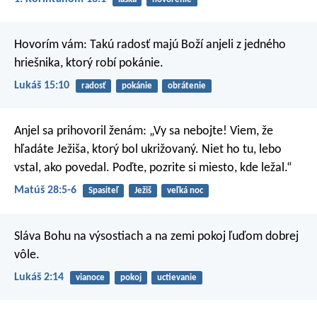
Hovorím vám: Takú radosť majú Boží anjeli z jedného
hriešnika, ktorý robí pokánie.
Lukáš 15:10
radosť
pokánie
obrátenie
Anjel sa prihovoril ženám: „Vy sa nebojte! Viem, že
hľadáte Ježiša, ktorý bol ukrižovaný. Niet ho tu, lebo
vstal, ako povedal. Poďte, pozrite si miesto, kde ležal.“
Matúš 28:5-6
Spasiteľ
Ježiš
veľká noc
Sláva Bohu na výsostiach
a na zemi pokoj ľuďom dobrej
vôle.
Lukáš 2:14
vianoce
pokoj
uctievanie