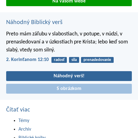
Na vašom webe
Náhodný Biblický verš
Preto mám záľubu v slabostiach, v potupe, v núdzi, v
prenasledovaní a v úzkostiach pre Krista; lebo keď som
slabý, vtedy som silný.
2. Korinťanom 12:10
radosť
sila
prenasledovanie
Náhodný verš!
S obrázkom
Čítať viac
Témy
Archív