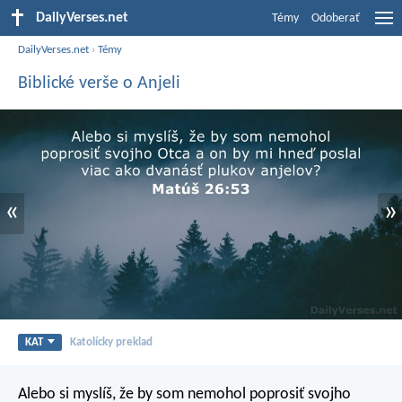
DailyVerses.net
Témy
Odoberať
DailyVerses.net
›
Témy
Biblické verše o Anjeli
«
»
KAT
Katolícky preklad
Alebo si myslíš, že by som nemohol poprosiť svojho