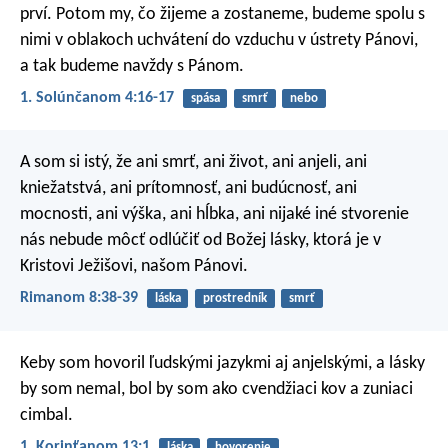
prví. Potom my, čo žijeme a zostaneme, budeme spolu s
nimi v oblakoch uchvátení do vzduchu v ústrety Pánovi,
a tak budeme navždy s Pánom.
1. Solúnčanom 4:16-17
spása
smrť
nebo
A som si istý, že ani smrť, ani život, ani anjeli, ani
kniežatstvá, ani prítomnosť, ani budúcnosť, ani
mocnosti, ani výška, ani hĺbka, ani nijaké iné stvorenie
nás nebude môcť odlúčiť od Božej lásky, ktorá je v
Kristovi Ježišovi, našom Pánovi.
Rimanom 8:38-39
láska
prostredník
smrť
Keby som hovoril ľudskými jazykmi aj anjelskými, a lásky
by som nemal, bol by som ako cvendžiaci kov a zuniaci
cimbal.
1. Korinťanom 13:1
láska
hovorenie