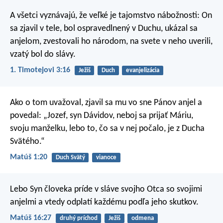
A všetci vyznávajú, že veľké je tajomstvo nábožnosti:
On
sa zjavil v tele,
bol ospravedlnený v Duchu,
ukázal sa
anjelom,
zvestovali ho národom,
na svete v neho uverili,
vzatý bol do slávy.
1. Timotejovi 3:16
Ježiš
Duch
evanjelizácia
Ako o tom uvažoval, zjavil sa mu vo sne Pánov anjel a
povedal: „Jozef, syn Dávidov, neboj sa prijať Máriu,
svoju manželku, lebo to, čo sa v nej počalo, je z Ducha
Svätého.“
Matúš 1:20
Duch Svätý
vianoce
Lebo Syn človeka príde v sláve svojho Otca so svojimi
anjelmi a vtedy odplatí každému podľa jeho skutkov.
Matúš 16:27
druhý príchod
Ježiš
odmena