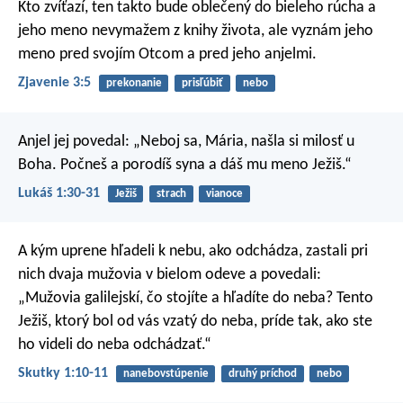
Kto zvíťazí, ten takto bude oblečený do bieleho rúcha a
jeho meno nevymažem z knihy života, ale vyznám jeho
meno pred svojím Otcom a pred jeho anjelmi.
Zjavenie 3:5
prekonanie
prisľúbiť
nebo
Anjel jej povedal: „Neboj sa, Mária, našla si milosť u
Boha. Počneš a porodíš syna a dáš mu meno Ježiš.“
Lukáš 1:30-31
Ježiš
strach
vianoce
A kým uprene hľadeli k nebu, ako odchádza, zastali pri
nich dvaja mužovia v bielom odeve a povedali:
„Mužovia galilejskí, čo stojíte a hľadíte do neba? Tento
Ježiš, ktorý bol od vás vzatý do neba, príde tak, ako ste
ho videli do neba odchádzať.“
Skutky 1:10-11
nanebovstúpenie
druhý príchod
nebo