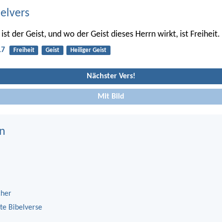
belvers
ist der Geist, und wo der Geist dieses Herrn wirkt, ist Freiheit.
17
Freiheit
Geist
Heiliger Geist
Nächster Vers!
Mit Bild
n
cher
te Bibelverse