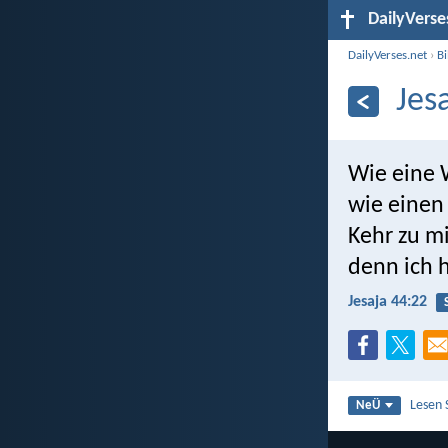
DailyVerse
DailyVerses.net
›
B
Jes
Wie eine 
wie einen
Kehr zu m
denn ich h
Jesaja 44:22
Lesen 
NeÜ