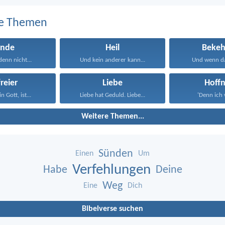
e Themen
ünde
Heil
Bekeh
denn nicht...
Und kein anderer kann...
Und wenn da
reier
Liebe
Hoff
n Gott, ist...
Liebe hat Geduld. Liebe...
'Denn ich w
Weitere Themen...
Sünden
Einen
Um
Verfehlungen
Habe
Deine
Weg
Eine
Dich
Bibelverse suchen