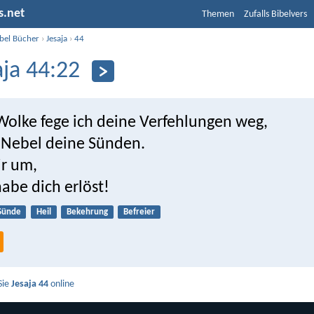
s.net
Themen
Zufalls Bibelvers
ibel Bücher
›
Jesaja
›
44
aja 44:22
Wolke fege ich deine Verfehlungen weg,
 Nebel deine Sünden.
ir um,
abe dich erlöst!
Sünde
Heil
Bekehrung
Befreier
Sie
Jesaja 44
online