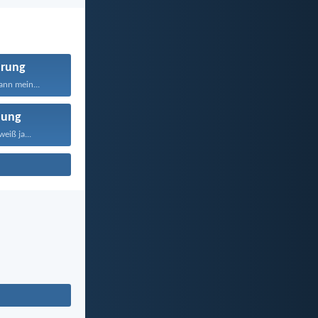
rung
nn mein...
nung
eiß ja...