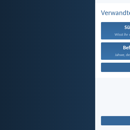
Verwandt
S
Wisst ihr 
Bef
Jahwe, dei