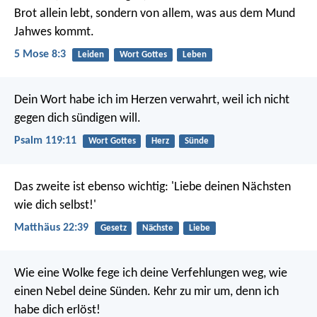
Brot allein lebt, sondern von allem, was aus dem Mund
Jahwes kommt.
5 Mose 8:3
Leiden
Wort Gottes
Leben
Dein Wort habe ich im Herzen verwahrt,
weil ich nicht
gegen dich sündigen will.
Psalm 119:11
Wort Gottes
Herz
Sünde
Das zweite ist ebenso wichtig: 'Liebe deinen Nächsten
wie dich selbst!'
Matthäus 22:39
Gesetz
Nächste
Liebe
Wie eine Wolke fege ich deine Verfehlungen weg,
wie
einen Nebel deine Sünden.
Kehr zu mir um,
denn ich
habe dich erlöst!