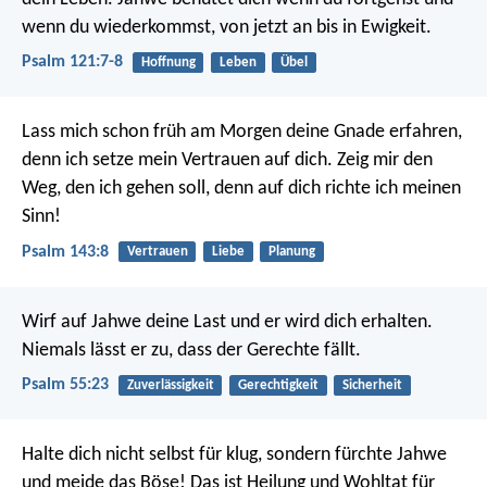
wenn du wiederkommst,
von jetzt an bis in Ewigkeit.
Psalm 121:7-8
Hoffnung
Leben
Übel
Lass mich schon früh am Morgen deine Gnade erfahren,
denn ich setze mein Vertrauen auf dich.
Zeig mir den
Weg, den ich gehen soll,
denn auf dich richte ich meinen
Sinn!
Psalm 143:8
Vertrauen
Liebe
Planung
Wirf auf Jahwe deine Last
und er wird dich erhalten.
Niemals lässt er zu, dass der Gerechte fällt.
Psalm 55:23
Zuverlässigkeit
Gerechtigkeit
Sicherheit
Halte dich nicht selbst für klug,
sondern fürchte Jahwe
und meide das Böse!
Das ist Heilung und Wohltat für