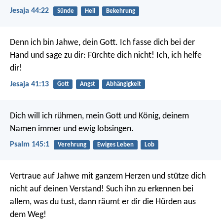
Jesaja 44:22
Sünde
Heil
Bekehrung
Denn ich bin Jahwe, dein Gott.
Ich fasse dich bei der
Hand und sage zu dir:
Fürchte dich nicht! Ich, ich helfe
dir!
Jesaja 41:13
Gott
Angst
Abhängigkeit
Dich will ich rühmen, mein Gott und König,
deinem
Namen immer und ewig lobsingen.
Psalm 145:1
Verehrung
Ewiges Leben
Lob
Vertraue auf Jahwe mit ganzem Herzen
und stütze dich
nicht auf deinen Verstand!
Such ihn zu erkennen bei
allem, was du tust,
dann räumt er dir die Hürden aus
dem Weg!