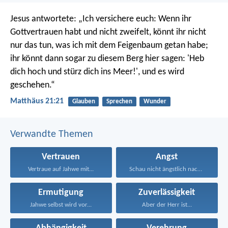
Jesus antwortete: „Ich versichere euch: Wenn ihr
Gottvertrauen habt und nicht zweifelt, könnt ihr nicht
nur das tun, was ich mit dem Feigenbaum getan habe;
ihr könnt dann sogar zu diesem Berg hier sagen: 'Heb
dich hoch und stürz dich ins Meer!', und es wird
geschehen.“
Matthäus 21:21
Glauben
Sprechen
Wunder
Verwandte Themen
Vertrauen
Angst
Vertraue auf Jahwe mit...
Schau nicht ängstlich nach...
Ermutigung
Zuverlässigkeit
Jahwe selbst wird vor...
Aber der Herr ist...