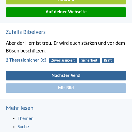
Auf deiner Webseite
Zufalls Bibelvers
Aber der Herr ist treu. Er wird euch stärken und vor dem
Bösen beschützen.
2 Thessalonicher 3:3
Zuverlässigkeit
Sicherheit
Kraft
Nächster Vers!
Mit Bild
Mehr lesen
Themen
Suche