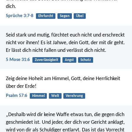
dich.
Sprüche 3:7-8
Ehrfurcht
Segen
Übel
Seid stark und mutig, fürchtet euch nicht und erschreckt
nicht vor ihnen! Es ist Jahwe, dein Gott, der mit dir geht.
Er lässt dich nicht fallen und verlässt dich nicht.
5 Mose 31:6
Zuverlässigkeit
Angst
Schutz
Zeig deine Hoheit am Himmel, Gott,
deine Herrlichkeit
über der Erde!
Psalm 57:6
Himmel
Welt
Verehrung
„Deshalb wird dir keine Waffe etwas tun, die gegen dich
geschmiedet ist.
Und jeder, der dich vor Gericht anklagt,
wird von dir als Schuldiger entlarvt.
Das ist das Vorrecht