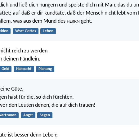
dich und ließ dich hungern und speiste dich mit Man, das du u
attet; auf daß er dir kundtäte, daß der Mensch nicht lebt vom B
allem, was aus dem Mund des
geht.
HERRN
eiden
Wort Gottes
Leben
icht reich zu werden
n deinen Fündlein.
Geld
Habsucht
Planung
deine Güte,
en hast für die, so dich fürchten,
 vor den Leuten denen, die auf dich trauen!
Vertrauen
Angst
Segen
te ist besser denn Leben;