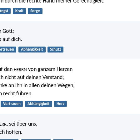
ich durch die rechte Hand meiner Gerechtigkeit.
Angst
Kraft
Sorge
 Gott;
 auf dich.
ertrauen
Abhängigkeit
Schutz
uf den
von ganzem Herzen
HERRN
ch nicht auf deinen Verstand;
ke an ihn in allen deinen Wegen,
h recht führen.
Vertrauen
Abhängigkeit
Herz
, sei über uns,
ERR
ich hoffen.