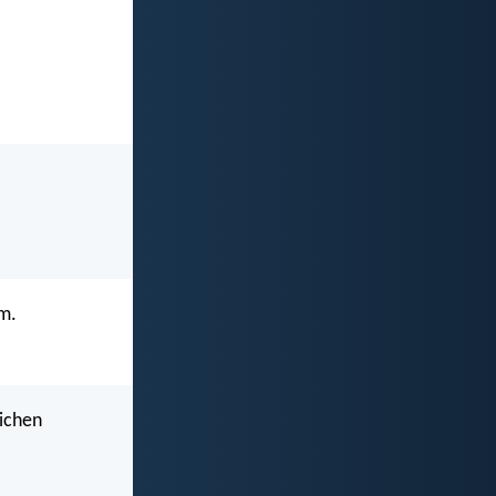
m.
lichen