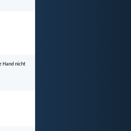
ie Hand nicht