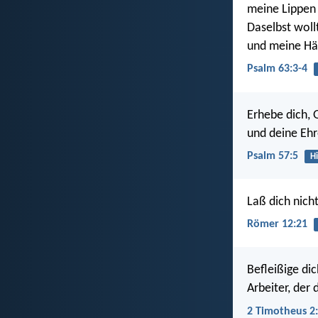
meine Lippen 
Daselbst woll
und meine Hä
Psalm 63:3-4
Erhebe dich, 
und deine Ehr
Psalm 57:5
H
Laß dich nic
Römer 12:21
Befleißige di
Arbeiter, der 
2 Timotheus 2