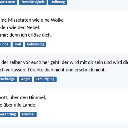
Vertrauen
Zuverlässigkeit
Hoffnung
deine Missetaten wie eine Wolke
nden wie den Nebel.
mir; denn ich erlöse dich.
Sünde
Heil
Bekehrung
 der selber vor euch her geht, der wird mit dir sein und wird d
h verlassen. Fürchte dich nicht und erschrick nicht.
Nachfolge
Angst
Ermutigung
Gott, über den Himmel,
e über alle Lande.
Verehrung
Himmel