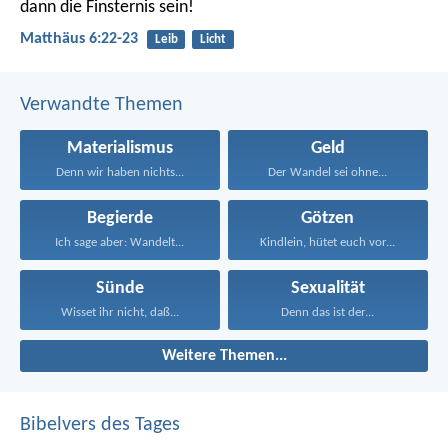
dann die Finsternis sein!
Matthäus 6:22-23
Leib
Licht
Verwandte Themen
Materialismus
Geld
Denn wir haben nichts...
Der Wandel sei ohne...
Begierde
Götzen
Ich sage aber: Wandelt...
Kindlein, hütet euch vor...
Sünde
Sexualität
Wisset ihr nicht, daß...
Denn das ist der...
Weitere Themen...
Bibelvers des Tages