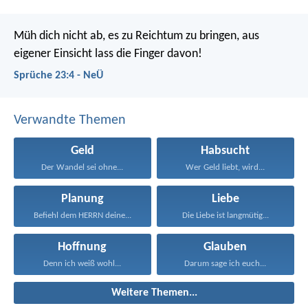
Müh dich nicht ab, es zu Reichtum zu bringen,
aus
eigener Einsicht lass die Finger davon!
Sprüche 23:4 - NeÜ
Verwandte Themen
Geld
Habsucht
Der Wandel sei ohne...
Wer Geld liebt, wird...
Planung
Liebe
Befiehl dem HERRN deine...
Die Liebe ist langmütig...
Hoffnung
Glauben
Denn ich weiß wohl...
Darum sage ich euch...
Weitere Themen...