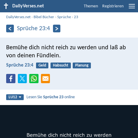
DailyVerses.net
Themen
Registrieren
DailyVerses.net
›
Bibel Bücher
›
Sprüche
›
23
Sprüche 23:4
Bemühe dich nicht reich zu werden
und laß ab
von deinen Fündlein.
Sprüche 23:4
Geld
Habsucht
Planung
Lesen Sie
Sprüche 23
online
LU12