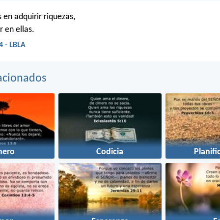
 en adquirir riquezas,
 en ellas.
4 - LBLA
acionados
nero
Codicia
Planifi