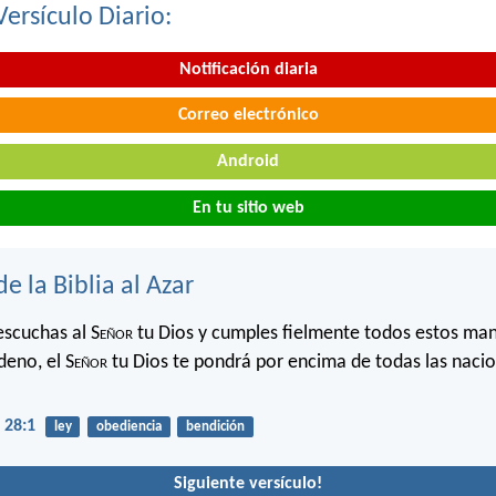
Versículo Diario:
Notificación diaria
Correo electrónico
Android
En tu sitio web
de la Biblia al Azar
escuchas al S
eñor
tu Dios y cumples fielmente todos estos m
deno, el S
eñor
tu Dios te pondrá por encima de todas las nacio
 28:1
ley
obediencia
bendición
Siguiente versículo!