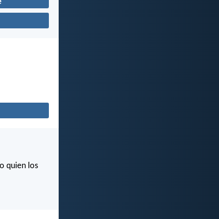
e
o quien los