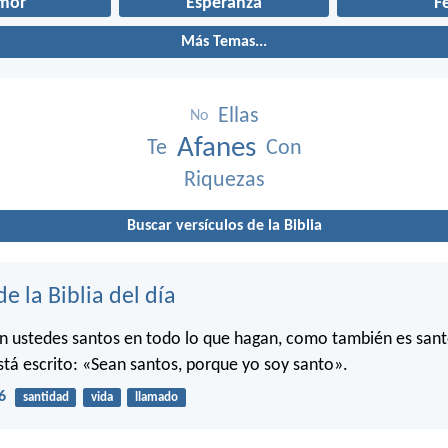
mor
Esperanza
F
Más Temas...
Ellas
No
Afanes
Te
Con
Riquezas
Buscar versículos de la Biblia
de la Biblia del día
n ustedes santos en todo lo que hagan, como también es sant
stá escrito: «Sean santos, porque yo soy santo».
6
santidad
vida
llamado