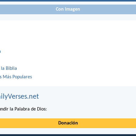
Con imagen
a
 la Biblia
os Más Populares
ilyVerses.net
ndir la Palabra de Dios:
Donación