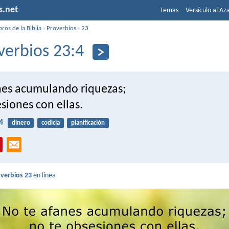
s.net
Temas
Versículo al Az
bros de la Biblia
›
Proverbios
›
23
verbios 23:4
nes acumulando riquezas;
siones con ellas.
4
dinero
codicia
planificación
verbios 23
en línea