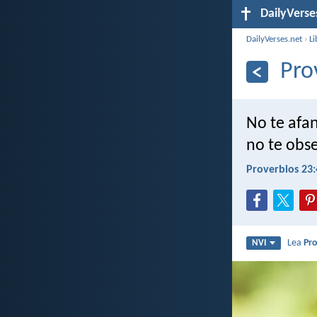
DailyVerse
DailyVerses.net
›
Li
Pro
No te afa
no te obse
Proverbios 23:
Lea
Pro
NVI