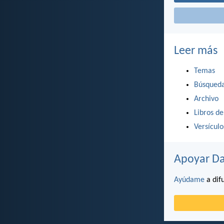
Leer más
Temas
Búsqued
Archivo
Libros de
Versícul
Apoyar Da
Ayúdame
a difu