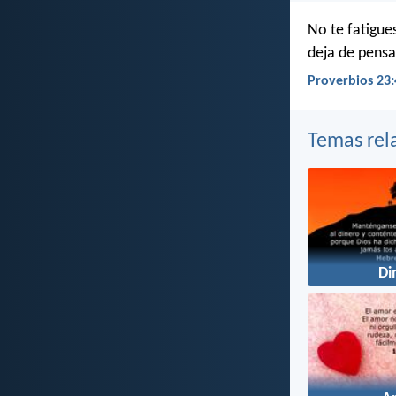
No te fatigues
deja de pensar
Proverbios 23:
Temas rel
Di