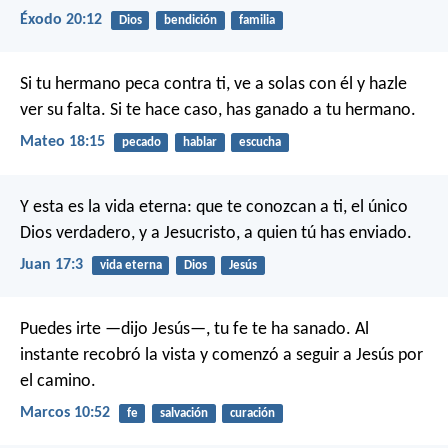
Éxodo 20:12
Dios
bendición
familia
Si tu hermano peca contra ti, ve a solas con él y hazle
ver su falta. Si te hace caso, has ganado a tu hermano.
Mateo 18:15
pecado
hablar
escucha
Y esta es la vida eterna: que te conozcan a ti, el único
Dios verdadero, y a Jesucristo, a quien tú has enviado.
Juan 17:3
vida eterna
Dios
Jesús
Puedes irte —dijo Jesús—, tu fe te ha sanado. Al
instante recobró la vista y comenzó a seguir a Jesús por
el camino.
Marcos 10:52
fe
salvación
curación