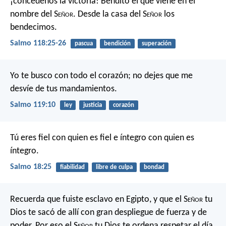
¡concédenos la victoria!
Bendito el que viene en el
nombre del S
eñor
.
Desde la casa del S
eñor
los
bendecimos.
Salmo 118:25-26
pascua
bendición
superación
Yo te busco con todo el corazón;
no dejes que me
desvíe de tus mandamientos.
Salmo 119:10
ley
justicia
corazón
Tú eres fiel con quien es fiel
e íntegro con quien es
íntegro.
Salmo 18:25
fiabilidad
libre de culpa
bondad
Recuerda que fuiste esclavo en Egipto, y que el S
eñor
tu
Dios te sacó de allí con gran despliegue de fuerza y de
poder. Por eso el S
eñor
tu Dios te ordena respetar el día