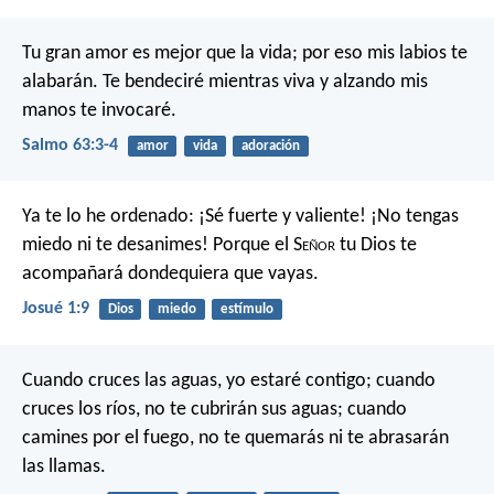
Tu gran amor es mejor que la vida;
por eso mis labios te
alabarán.
Te bendeciré mientras viva
y alzando mis
manos te invocaré.
Salmo 63:3-4
amor
vida
adoración
Ya te lo he ordenado: ¡Sé fuerte y valiente! ¡No tengas
miedo ni te desanimes! Porque el S
eñor
tu Dios te
acompañará dondequiera que vayas.
Josué 1:9
Dios
miedo
estímulo
Cuando cruces las aguas,
yo estaré contigo;
cuando
cruces los ríos,
no te cubrirán sus aguas;
cuando
camines por el fuego,
no te quemarás ni te abrasarán
las llamas.