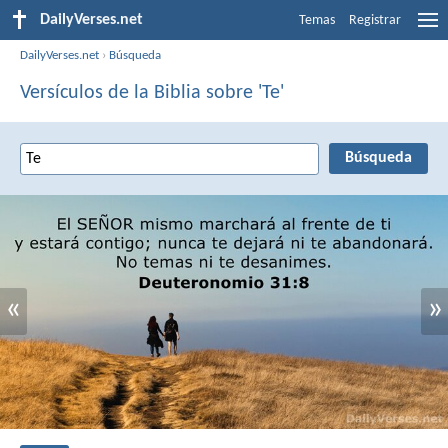
DailyVerses.net
Temas
Registrar
DailyVerses.net
›
Búsqueda
Versículos de la Biblia sobre 'Te'
«
»