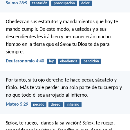
Salmo 38:9
tentación
preocupación
dolor
Obedezcan sus estatutos y mandamientos que hoy te
mando cumplir. De este modo, a ustedes y a sus
descendientes les irá bien y permanecerán mucho
tiempo en la tierra que el S
eñor
tu Dios te da para
siempre.
Deuteronomio 4:40
ley
obediencia
bendición
Por tanto, si tu ojo derecho te hace pecar, sácatelo y
tíralo. Más te vale perder una sola parte de tu cuerpo y
no que todo él sea arrojado al infierno.
Mateo 5:29
pecado
deseo
infierno
S
eñor
, te ruego, ¡danos la salvación!
S
eñor
, te ruego,