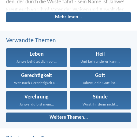
den, der durch die Wüste fährt - sein Name ist Jahwe!
Freut euch vor ihm!
Vater der Waisen und Anwalt der
Mehr lesen...
Witwen ist Gott in seinem Heiligtum.
Verwandte Themen
Leben
Heil
Jahwe behütet dich vor...
Und kein anderer kann...
Gerechtigkeit
Gott
Wer nach Gerechtigkeit und...
Jahwe, dein Gott, ist...
Verehrung
Sünde
Jahwe, du bist mein...
Wisst ihr denn nicht...
Weitere Themen...