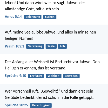
leben!
Und dann wird, wie ihr sagt,
Jahwe, der
allmächtige Gott, mit euch sein.
Amos 5:14
Belohnung
Suchen
Auf, meine Seele, lobe Jahwe,
und alles in mir seinen
heiligen Namen!
Psalm 103:1
Verehrung
Seele
Lob
Der Anfang aller Weisheit ist Ehrfurcht vor Jahwe.
Den
Heiligen erkennen, das ist Verstand.
Sprüche 9:10
Ehrfurcht
Weisheit
Begreifen
Wer vorschnell ruft: „Geweiht!“ und dann erst sein
Gelübde bedenkt,
der ist schon in die Falle getappt.
Sprüche 20:25
Gerechtigkeit