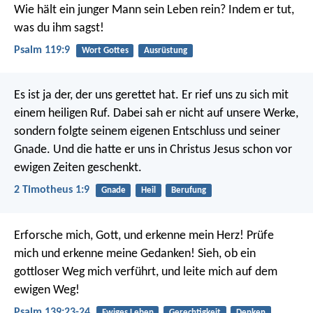
Wie hält ein junger Mann sein Leben rein?
Indem er tut,
was du ihm sagst!
Psalm 119:9
Wort Gottes
Ausrüstung
Es ist ja der, der uns gerettet hat. Er rief uns zu sich mit
einem heiligen Ruf. Dabei sah er nicht auf unsere Werke,
sondern folgte seinem eigenen Entschluss und seiner
Gnade. Und die hatte er uns in Christus Jesus schon vor
ewigen Zeiten geschenkt.
2 Timotheus 1:9
Gnade
Heil
Berufung
Erforsche mich, Gott, und erkenne mein Herz!
Prüfe
mich und erkenne meine Gedanken!
Sieh, ob ein
gottloser Weg mich verführt,
und leite mich auf dem
ewigen Weg!
Psalm 139:23-24
Ewiges Leben
Gerechtigkeit
Denken