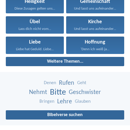
Heiligkeit
Gemeinschaft
Diese Zusagen gelten uns...
Und lasst uns aufeinander...
Übel
Kirche
Lass dich nicht vom...
Und lasst uns aufeinander...
Liebe
Hoffnung
Liebe hat Geduld. Liebe...
'Denn ich weiß ja...
Weitere Themen...
Rufen
Denen
Geht
Bitte
Nehmt
Geschwister
Lehre
Bringen
Glauben
Bibelverse suchen