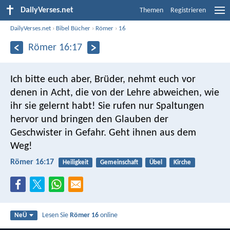
DailyVerses.net
Themen
Registrieren
DailyVerses.net
›
Bibel Bücher
›
Römer
›
16
Römer 16:17
Ich bitte euch aber, Brüder, nehmt euch vor
denen in Acht, die von der Lehre abweichen, wie
ihr sie gelernt habt! Sie rufen nur Spaltungen
hervor und bringen den Glauben der
Geschwister in Gefahr. Geht ihnen aus dem
Weg!
Römer 16:17
Heiligkeit
Gemeinschaft
Übel
Kirche
Lesen Sie
Römer 16
online
NeÜ